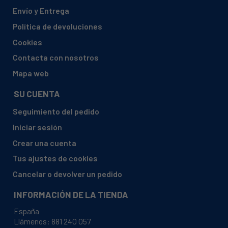
BLUE-SKY, BLF1230 B
Envío y Entrega
BLUE-SKY, BLF1230.1F
Política de devoluciones
BLUE-SKY, BLF1230F
Cookies
BLUE-SKY, BLF1260
Contacta con nosotros
BLUE-SKY, BLF1270.7
Mapa web
BLUE-SKY, BLF1430 F
SU CUENTA
BLUE-SKY, BLF1460
Seguimiento del pedido
BLUE-SKY, BS-L 1000
Iniciar sesión
BLUE-SKY, BS-L1400
Crear una cuenta
BLUESKY, BLF1030X
Tus ajustes de cookies
BOMANN, WS 1243
Cancelar o devolver un pedido
BOMANN, WS1042
INFORMACIÓN DE LA TIENDA
BRANDT, 10608324 WFC0515F
España
BRANDT, WFC0815F
Llámenos:
881 240 057