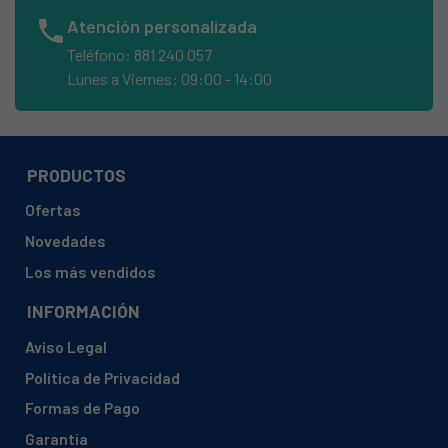
BAUMATIC, BFW800W
phone
Atención personalizada
BELLAVITA, LF 1210 A+++ WVET
Teléfono: 881 240 057
BELLAVITA, TH1206WAV106
Lunes a Viernes: 09:00 - 14:00
BENAVENT, BE 1000/5
BESSEY, DS0542CB2/BULGARIA-BESS(WD 542
BLUCHER, BLWM 1406
PRODUCTOS
BLUE-SKY, B82073222
Ofertas
BLUE-SKY, BLF 0630
Novedades
BLUE-SKY, BLF 1011
Los más vendidos
BLUE-SKY, BLF 1030 X
INFORMACIÓN
BLUE-SKY, BLF 1030 XF
Aviso Legal
BLUE-SKY, BLF 1230
Política de Privacidad
BLUE-SKY, BLF1030XF
Formas de Pago
BLUE-SKY, BLF1060X
Garantía