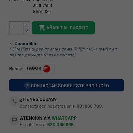
35007456
81875083
74FA0009

AÑADIR AL CARRITO
Disponible

* Si realizas tu pedido antes de las 17:30h. (salvo festivo en
destino y excepto fines de semana)
Marca:
?
CONTACTAR SOBRE ESTE PRODUCTO
¿TIENES DUDAS?
phone
Contacta con nosotros en el
981 866 708
.
ATENCIÓN VÍA
WHATSAPP
chat
Escríbenos al
620 039 836
.