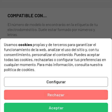
COMPATIBLE CON...
El número de modelo lo encontrarás en la etiqueta de tu
electrodoméstico. Suele estar formado por números y
letras.
Usamos
cookies
propias y de terceros para garantizar el
funcionamiento de la web, analizar el uso del sitio y, con tu
consentimiento, personalizar el contenido. Puedes aceptar
BISAGRA PUERTA LAVADORA FAGOR, SMEG, 35007456,
todas las cookies, rechazarlas o configurar tus preferencias en
81875083
cualquier momento. Para más información, consulta nuestra
política de cookies.
AKAI, 1250 S
Configurar
ALASKA, 847E
ALBA, FE-400
Rechazar
ALBA, FE-600
ALBA, FE-600M
Aceptar