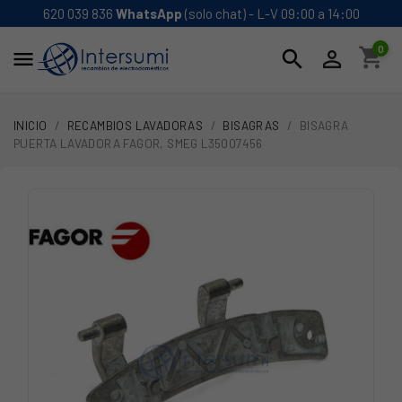
620 039 836
WhatsApp
(solo chat) - L-V 09:00 a 14:00
0
shopping_cart
search


INICIO
RECAMBIOS LAVADORAS
BISAGRAS
BISAGRA
PUERTA LAVADORA FAGOR, SMEG L35007456