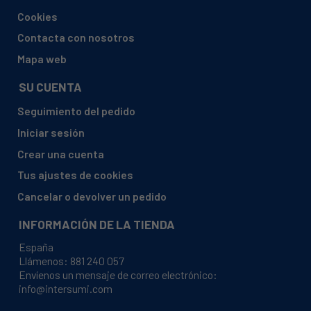
EDESA, 3L124 905271501
Cookies
EDESA, 3L1254 905271841
Contacta con nosotros
EDESA, 3L41 905271431
Mapa web
EDESA, 3L51 905271440
SU CUENTA
EDESA, 3L53 905271459
Seguimiento del pedido
EDESA, 3L63 905271468
Iniciar sesión
EDESA, 3L73 905271752
Crear una cuenta
EDESA, 3L84 905271477
Tus ajustes de cookies
EDESA, 3L946LX 905271716
Cancelar o devolver un pedido
EDESA, 3L94 905271761
INFORMACIÓN DE LA TIENDA
EDESA, 3L956 905271592
España
EDESA, 3LP114S 905271529
Llámenos:
881 240 057
Envíenos un mensaje de correo electrónico:
EDESA, 3LP53 905271538
info@intersumi.com
EDESA, 3LP53N 905271547