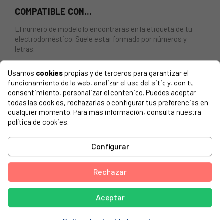
COMPATIBLE CON...
El número de modelo lo encontrarás en la etiqueta de tu
electrodoméstico. Suele estar formado por números y
letras.
Usamos
cookies
propias y de terceros para garantizar el
funcionamiento de la web, analizar el uso del sitio y, con tu
consentimiento, personalizar el contenido. Puedes aceptar
SOPORTE BISAGRA LAVADORA FAGOR, EDESA
todas las cookies, rechazarlas o configurar tus preferencias en
cualquier momento. Para más información, consulta nuestra
ASPES, RL95 905472447
política de cookies.
BRANDT, 583F 905690014
Configurar
BRANDT, WFF0612A 905473277
BRANDT, WFF0762K 905472982
Rechazar
BRANDT, WFF0812A 905473286
BRANDT, WFF0812K 905472973
Aceptar
BRANDT, WFF0812KK 905473525