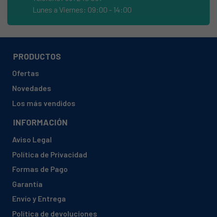
EDESA, 1L53 905271002
Lunes a Viernes: 09:00 - 14:00
EDESA, 1L63 905271280
EDESA, 1L846 905271397
EDESA, 1L84 905271020
PRODUCTOS
EDESA, 1L84LX 905271011
Ofertas
EDESA, 1LS15 905271618
Novedades
EDESA, 1LS35 905271627
Los más vendidos
EDESA, 1LS48 905271636
INFORMACIÓN
EDESA, 3L-114S
Aviso Legal
EDESA, 3L-53
Política de Privacidad
EDESA, 3L104 905271495
Formas de Pago
EDESA, 3L1054 905271832
Garantía
EDESA, 3L114S 905271510
Envío y Entrega
EDESA, 3L1156 905271609
Política de devoluciones