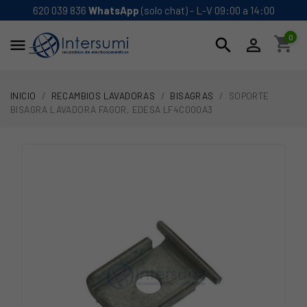
620 039 836
WhatsApp
(solo chat) - L-V 09:00 a 14:00
0
shopping_cart
search


INICIO
RECAMBIOS LAVADORAS
BISAGRAS
SOPORTE
BISAGRA LAVADORA FAGOR, EDESA LF4C000A3