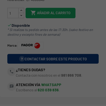
74FA0031

AÑADIR AL CARRITO
Disponible

* Si realizas tu pedido antes de las 17:30h. (salvo festivo en
destino y excepto fines de semana)
Marca:
?
CONTACTAR SOBRE ESTE PRODUCTO
¿TIENES DUDAS?
phone
Contacta con nosotros en el
981 866 708
.
ATENCIÓN VÍA
WHATSAPP
chat
Escríbenos al
620 039 836
.