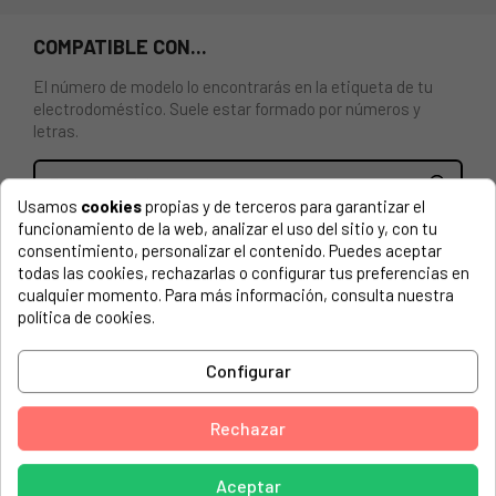
COMPATIBLE CON...
El número de modelo lo encontrarás en la etiqueta de tu
electrodoméstico. Suele estar formado por números y
letras.
Usamos
cookies
propias y de terceros para garantizar el
funcionamiento de la web, analizar el uso del sitio y, con tu
KIT POLEA TENSORA PARA SECADORA CANDY, OTSEIN-
consentimiento, personalizar el contenido. Puedes aceptar
HOOVER, ETC. (2 UDS.)
todas las cookies, rechazarlas o configurar tus preferencias en
cualquier momento. Para más información, consulta nuestra
OHNC173-37 311001340607
política de cookies.
BAUMATIC, BBTD H7A1TE- 80 31900533
Configurar
BAUMATIC, BBTD H7A1TE-80
BAUMATIC, BMEDH 9W 31101850
Rechazar
BAUMATIC, BMEDH9W
Aceptar
CANDY, 31100027 AB CDV 262