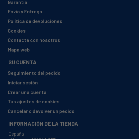
Garantía
CANDY, 31100187 CV167-47
Envío y Entrega
CANDY, 31100189 CV117-OS
Política de devoluciones
CANDY, 31100190 GODC78-01S
Cookies
CANDY, 31100196 GODC78-37S
Contacta con nosotros
CANDY, 31100210 GODC78-88
Mapa web
CANDY, 31100211 GODV18-12S
SU CUENTA
CANDY, 31100212 GODC28-12S
Seguimiento del pedido
CANDY, 31100213 GODC218-80
Iniciar sesión
CANDY, 31100214 GODV117-80
Crear una cuenta
CANDY, 31100221 GODC18-37S
Tus ajustes de cookies
CANDY, 31100222 GODV38-37
Cancelar o devolver un pedido
CANDY, 31100223 GODC38-37
INFORMACIÓN DE LA TIENDA
CANDY, 31100224 GODV18-37S
España
CANDY, 31100225 GODC67-86S