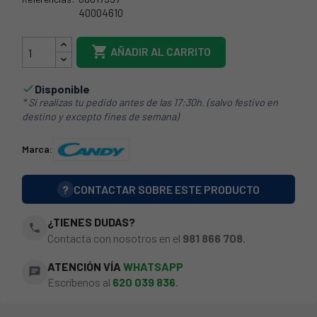
40004610
10CY0500

AÑADIR AL CARRITO
Disponible

* Si realizas tu pedido antes de las 17:30h. (salvo festivo en
destino y excepto fines de semana)
Marca:
?
CONTACTAR SOBRE ESTE PRODUCTO
¿TIENES DUDAS?
phone
Contacta con nosotros en el
981 866 708
.
ATENCIÓN VÍA
WHATSAPP
chat
Escríbenos al
620 039 836
.