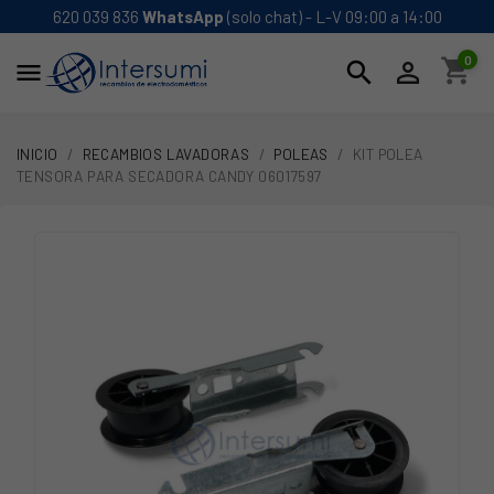
620 039 836
WhatsApp
(solo chat) - L-V 09:00 a 14:00
0
shopping_cart
search


INICIO
RECAMBIOS LAVADORAS
POLEAS
KIT POLEA
TENSORA PARA SECADORA CANDY 06017597