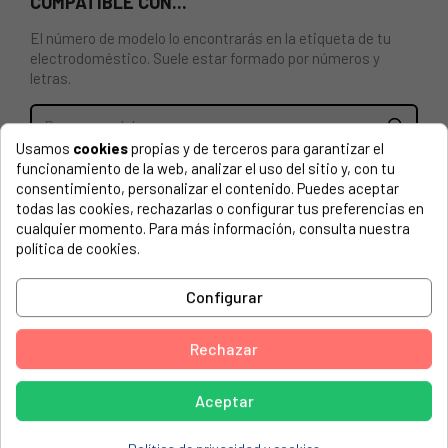
COMPATIBLE CON...
El número de modelo lo encontrarás en la etiqueta de tu
electrodoméstico. Suele estar formado por números y
letras.
Usamos
cookies
propias y de terceros para garantizar el
funcionamiento de la web, analizar el uso del sitio y, con tu
POLEA TENSOR LAVADORA WHIRLPOOL 481235818055,
consentimiento, personalizar el contenido. Puedes aceptar
C00311000
todas las cookies, rechazarlas o configurar tus preferencias en
cualquier momento. Para más información, consulta nuestra
ARCELIK, 44 KT
política de cookies.
ARCELIK, 44 KT SUPER
Configurar
ARCELIK, 45 KTE
BAUKNECHT, ADORINA TA
Rechazar
BAUKNECHT, ADORINA TA 155
BAUKNECHT, ADORINA TE147CH
Aceptar
BAUKNECHT, ADORINA TEK