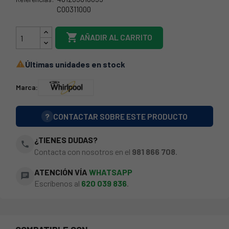
C00311000
10IG0002

AÑADIR AL CARRITO
Últimas unidades en stock

Marca:
?
CONTACTAR SOBRE ESTE PRODUCTO
¿TIENES DUDAS?
phone
Contacta con nosotros en el
981 866 708
.
ATENCIÓN VÍA
WHATSAPP
chat
Escríbenos al
620 039 836
.