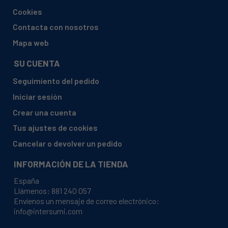
BAUKNECHT, TA213KSCH
Cookies
BAUKNECHT, TA226KSCH
Contacta con nosotros
BAUKNECHT, TAPURE7CDI
Mapa web
BAUKNECHT, TK CARE 16B
SU CUENTA
BAUKNECHT, TK CARE 16C
Seguimiento del pedido
BAUKNECHT, TK CARE 17B
Iniciar sesión
BAUKNECHT, TK CARE 5C
Crear una cuenta
BAUKNECHT, TK CARE 5C/1
Tus ajustes de cookies
BAUKNECHT, TK CARE 5C1
Cancelar o devolver un pedido
BAUKNECHT, TK CARE 6B
INFORMACIÓN DE LA TIENDA
BAUKNECHT, TK CARE 6B DI
España
BAUKNECHT, TK CARE 6BDI
Llámenos:
881 240 057
Envíenos un mensaje de correo electrónico:
BAUKNECHT, TK CARE XL 7B
info@intersumi.com
BAUKNECHT, TK HAPPY 60 B DI