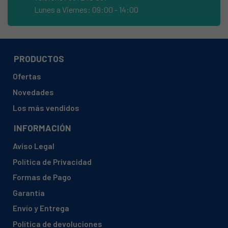
BAUKNECHT, HDD 5000
Lunes a Viernes: 09:00 - 14:00
BAUKNECHT, HDD 7000/PR0
BAUKNECHT, MDE2441AGWM1
BAUKNECHT, MDE2441AGWMM
PRODUCTOS
BAUKNECHT, SERVICE SWISSE
Ofertas
BAUKNECHT, TA CARE 6C
Novedades
BAUKNECHT, TA PLATINUM 7C DI
Los más vendidos
BAUKNECHT, TA PLATINUM7CDI
INFORMACIÓN
BAUKNECHT, TA PRO 7C DI
Aviso Legal
BAUKNECHT, TA PURE 7C
Política de Privacidad
BAUKNECHT, TA PURE 7C BK
Formas de Pago
BAUKNECHT, TA PURE 7C DI
Garantía
BAUKNECHT, TA PURE 7C DI BK
Envío y Entrega
BAUKNECHT, TA PURE 7CDI
Política de devoluciones