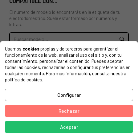
COMPATIBLE CON...
El número de modelo lo encontrarás en la etiqueta de tu
electrodoméstico. Suele estar formado por números y
letras.
Usamos
cookies
propias y de terceros para garantizar el
EMBELLECEDOR PARA CESTA LAVAVAJILLAS
funcionamiento de la web, analizar el uso del sitio y, con tu
WHIRLPOOL, ARISTON, INDESIT 488000386609,
consentimiento, personalizar el contenido. Puedes aceptar
C00386609
todas las cookies, rechazarlas o configurar tus preferencias en
cualquier momento. Para más información, consulta nuestra
ARISTON, 859991053370 HFC 3C24 X HOT POINT
política de cookies.
BAUKNECHT, 3T323 P6 5 A 869991578060
Configurar
BAUKNECHT, 3T323 PE 6 5M 869991578050
BAUKNECHT, 61026530100
Rechazar
BAUKNECHT, 769991568980 OBUCECOSTARA3+FX
Aceptar
BAUKNECHT, 769991568990 OBBCECOSTARA3+FX