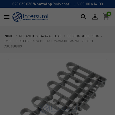
620 039 836
WhatsApp
(solo chat) - L-V 09:00 a 14:00
0
shopping_cart
search


INICIO
RECAMBIOS LAVAVAJILLAS
CESTOS CUBIERTOS
EMBELLECEDOR PARA CESTA LAVAVAJILLAS WHIRLPOOL
C00386609