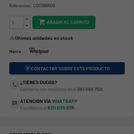
C00386609
Referencias:
488000386609

AÑADIR AL CARRITO
Últimas unidades en stock

Marca:
?
CONTACTAR SOBRE ESTE PRODUCTO
¿TIENES DUDAS?
phone
Contacta con nosotros en el
981 866 708
.
ATENCIÓN VÍA
WHATSAPP
chat
Escríbenos al
620 039 836
.