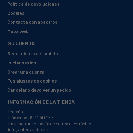
CH
Política de devoluciones
BAUKNECHT, 869991596510 F159651 BCIC 3T333 PFE
Cookies
CH
Contacta con nosotros
BAUKNECHT, 869991599720 F159972 OBBO
Mapa web
POWERCLEAN 6330
SU CUENTA
BAUKNECHT, 869991599730 F159973 OBBC ECOSTAR
5320
Seguimiento del pedido
BAUKNECHT, 869991599740 F159974 OBIO
Iniciar sesión
POWERCLEAN 6330
Crear una cuenta
BAUKNECHT, 869991599750 F159975 OBUO
POWERCLEAN 6330
Tus ajustes de cookies
BAUKNECHT, 869991599760 F159976 OBIC ECOSTAR
Cancelar o devolver un pedido
5320
INFORMACIÓN DE LA TIENDA
BAUKNECHT, 869991599770 F159977 OBFO
POWERCLEAN 6330
España
Llámenos:
881 240 057
BAUKNECHT, 869991599790 F159979 OBFC ECOSTAR
Envíenos un mensaje de correo electrónico:
5320
info@intersumi.com