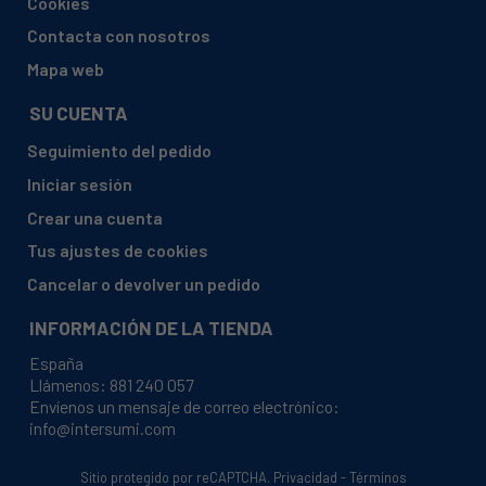
Cookies
BOSCH, D5652X0GB-03
Contacta con nosotros
BOSCH, D5652X0GB-04
Mapa web
BOSCH, D5653X0-03
SU CUENTA
BOSCH, D5653X0-04
Seguimiento del pedido
BOSCH, D5852X0-01
Iniciar sesión
BOSCH, D5852X0GB-03
Crear una cuenta
BOSCH, D5852X0GB-04
Tus ajustes de cookies
BOSCH, D5853X0-03
Cancelar o devolver un pedido
BOSCH, D5853X0-04
INFORMACIÓN DE LA TIENDA
BOSCH, D7640X0-02
España
BOSCH, DHL525A-01
Llámenos:
881 240 057
Envíenos un mensaje de correo electrónico:
BOSCH, DHL525A-02
info@intersumi.com
BOSCH, DHL525AGB-01
Sitio protegido por reCAPTCHA.
Privacidad
-
Términos
BOSCH, DHL525AGB-02