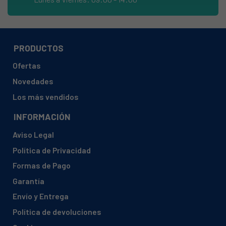
BOSCH, D5622X0-03
BOSCH, D5622X0GB-02
BOSCH, D5622X0GB-03
PRODUCTOS
BOSCH, D5623X0-02
Ofertas
BOSCH, D5623X0-03
Novedades
BOSCH, D5625X0-01
Los más vendidos
BOSCH, D5625X0-02
INFORMACIÓN
BOSCH, D5625X0GB-01
Aviso Legal
BOSCH, D5625X0GB-02
Política de Privacidad
BOSCH, D5642X0-02
Formas de Pago
BOSCH, D5642X0-03
Garantía
BOSCH, D5643X0-03
Envío y Entrega
BOSCH, D5652X0-00
Política de devoluciones
BOSCH, D5652X0-01