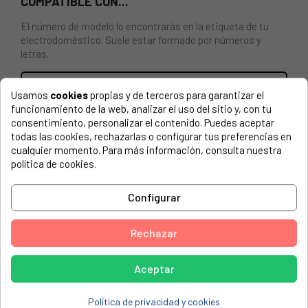
COMPATIBLE CON...
El número de modelo lo encontrarás en la etiqueta de tu
electrodoméstico. Suele estar formado por números y
letras.
Usamos
cookies
propias y de terceros para garantizar el
funcionamiento de la web, analizar el uso del sitio y, con tu
CIERRE MECANICO CAMPANA EXTRACTORA BOSCH 2 und.
consentimiento, personalizar el contenido. Puedes aceptar
todas las cookies, rechazarlas o configurar tus preferencias en
BOSCH, 3BF743XP-01
cualquier momento. Para más información, consulta nuestra
política de cookies.
BOSCH, 3BF743XP-02
BOSCH, 3BF745X-01
Configurar
BOSCH, 3BF747X-01
Rechazar
BOSCH, 3BF747X-04
BOSCH, 4BF733X-01
Aceptar
BOSCH, AH196150-04
Política de privacidad y cookies
BOSCH, AH196150CH-04