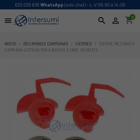
620 039 836
WhatsApp
(solo chat) - L-V 09:00 a 14:00
0
shopping_cart
search


INICIO
RECAMBIOS CAMPANAS
CIERRES
CIERRE MECANICO
CAMPANA EXTRACTORA BOSCH 2 UND. 00181272