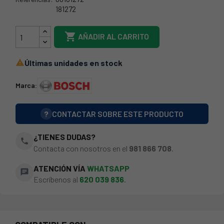
181272
21BS0029

AÑADIR AL CARRITO
Últimas unidades en stock

Marca:
?
CONTACTAR SOBRE ESTE PRODUCTO
¿TIENES DUDAS?
phone
Contacta con nosotros en el
981 866 708
.
ATENCIÓN VÍA
WHATSAPP
chat
Escríbenos al
620 039 836
.