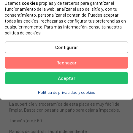
Usamos
cookies
propias y de terceros para garantizar el
funcionamiento de la web, analizar el uso del sitio y, con tu
Los mandos de esta placa de vitrocerámica se han
consentimiento, personalizar el contenido. Puedes aceptar
diseñado para ser intuitivamente accesibles.
todas las cookies, rechazarlas o configurar tus preferencias en
cualquier momento. Para más información, consulta nuestra
Siempre sabrás qué zona sigue caliente
política de cookies.
Gracias a los indicadores de calor residual que muestran
inteligentemente dónde reside el calor, esta vitrocerámica
Configurar
te permite saber exactamente qué zonas siguen calientes.
Seguridad para proteger a los más pequeños
Rechazar
Esta vitrocerámica tiene un inteligente mecanismo de
seguridad que impide que los niños la enciendan de forma
Aceptar
accidental. En marcha con un solo toque.
Política de privacidad y cookies
Fácil de limpiar
La superficie vitrocerámica de esta placa es muy fácil de
limpiar. Basta con pasarle un paño para dejarla impecable.
Tamaño (cm): 60
Mandos de control: Táctil independiente