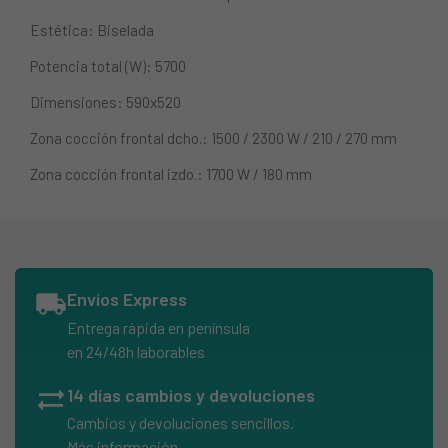
Estética: Biselada
Potencia total (W): 5700
Dimensiones: 590x520
Zona cocción frontal dcho.: 1500 / 2300 W / 210 / 270 mm
Zona cocción frontal izdo.: 1700 W / 180 mm
local_shipping
Envíos Express
Entrega rápida en península
en 24/48h laborables
sync_alt
14 días cambios y devoluciones
Cambios y devoluciones sencillos.
Más información