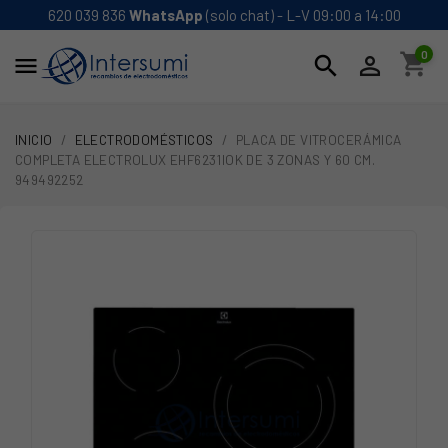
620 039 836
WhatsApp
(solo chat) - L-V 09:00 a 14:00
0
shopping_cart
search


INICIO
ELECTRODOMÉSTICOS
PLACA DE VITROCERÁMICA
COMPLETA ELECTROLUX EHF6231IOK DE 3 ZONAS Y 60 CM.
949492252