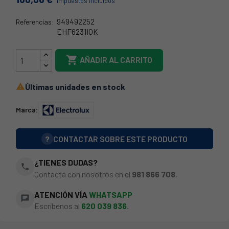
Impuestos incluidos
949492252
Referencias:
EHF6231IOK
949492252

AÑADIR AL CARRITO
Últimas unidades en stock

Marca:
?
CONTACTAR SOBRE ESTE PRODUCTO
¿TIENES DUDAS?
phone
Contacta con nosotros en el
981 866 708
.
ATENCIÓN VÍA
WHATSAPP
chat
Escríbenos al
620 039 836
.