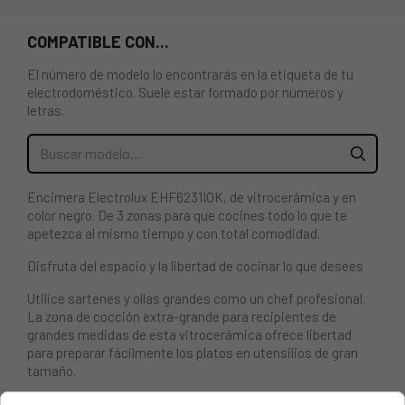
COMPATIBLE CON...
El número de modelo lo encontrarás en la etiqueta de tu
electrodoméstico. Suele estar formado por números y
letras.
Encimera Electrolux EHF6231IOK, de vitrocerámica y en
color negro. De 3 zonas para que cocines todo lo que te
apetezca al mismo tiempo y con total comodidad.
Disfruta del espacio y la libertad de cocinar lo que desees
Utilice sartenes y ollas grandes como un chef profesional.
La zona de cocción extra-grande para recipientes de
grandes medidas de esta vitrocerámica ofrece libertad
para preparar fácilmente los platos en utensilios de gran
tamaño.
Panel de control integrado, un diseño más intuitivo