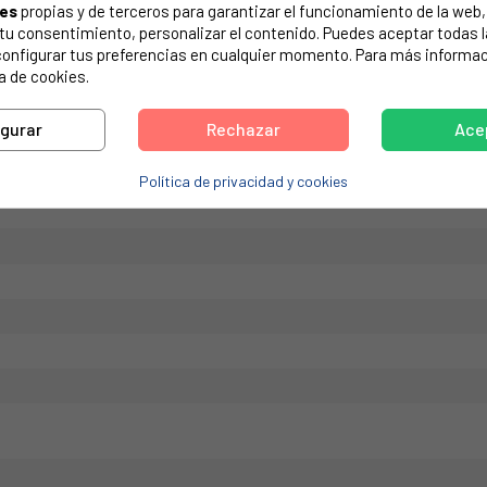
ies
propias y de terceros para garantizar el funcionamiento de la web, 
de tu electrodoméstico. Suele estar formado por números y letras.
on tu consentimiento, personalizar el contenido. Puedes aceptar todas 
configurar tus preferencias en cualquier momento. Para más informac
a de cookies.
igurar
Rechazar
Ace
SCH....
Política de privacidad y cookies