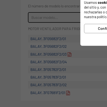
Usamos
cook
El número de modelo lo encontrarás en la etiqueta 
del sitio y, c
rechazarlas o 
nuestra polític
Conf
MOTOR VENTILADOR PARA FRIGORIFICO BALAY, BO
BALAY, 3FG5682F2/01
BALAY, 3FG5682F2/02
BALAY, 3FG5682F2/03
BALAY, 3FG5682F2/04
BALAY, 3FG5782F2/01
BALAY, 3FG5783F2/01
BALAY, 3FG5783F2/02
BALAY, 3FG7681F2/01
BALAY, 3FG7681F2/02