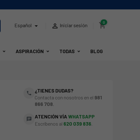
0
shopping_cart


Español
Iniciar sesión
ASPIRACIÓN
TODAS
BLOG
¿TIENES DUDAS?
phone
Contacta con nosotros en el
981
866 708
.
ATENCIÓN VÍA
WHATSAPP
chat
Escríbenos al
620 039 836
.