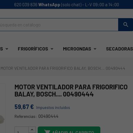
620 039 836
WhatsApp
(solo chat) - L-V 09:00 a 14:00
search
S
FRIGORÍFICOS
MICROONDAS
SECADORAS
MOTOR VENTILADOR PARA FRIGORIFICO BALAY, BOSCH.... 00490444
MOTOR VENTILADOR PARA FRIGORIFICO
BALAY, BOSCH.... 00490444
59,67 €
Impuestos incluidos
00490444
Referencias:
00490444

AÑADIR AL CARRITO