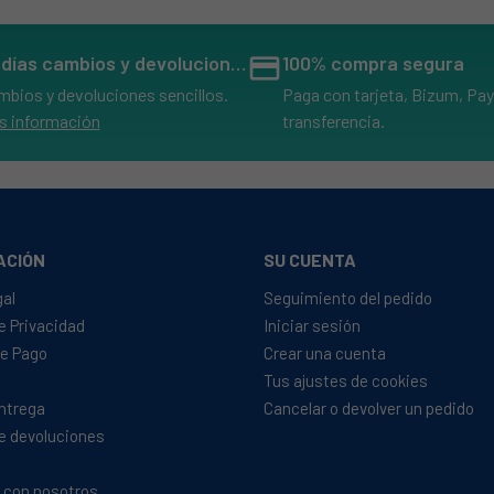
14 días cambios y devoluciones
credit_card
100% compra segura
mbios y devoluciones sencillos.
Paga con tarjeta, Bizum, Pay
s información
transferencia.
ACIÓN
SU CUENTA
gal
Seguimiento del pedido
de Privacidad
Iniciar sesión
e Pago
Crear una cuenta
Tus ajustes de cookies
Entrega
Cancelar o devolver un pedido
de devoluciones
 con nosotros