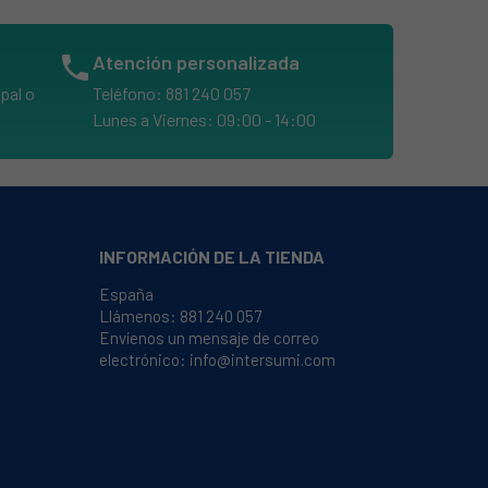
phone
Atención personalizada
pal o
Teléfono: 881 240 057
Lunes a Viernes: 09:00 - 14:00
INFORMACIÓN DE LA TIENDA
España
Llámenos:
881 240 057
Envíenos un mensaje de correo
electrónico:
info@intersumi.com