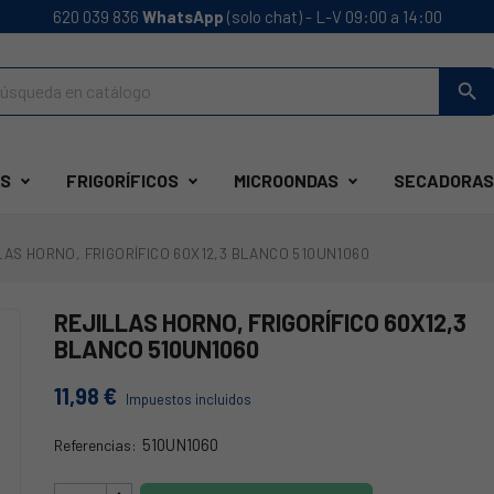
620 039 836
WhatsApp
(solo chat) - L-V 09:00 a 14:00
search
S
FRIGORÍFICOS
MICROONDAS
SECADORAS
LAS HORNO, FRIGORÍFICO 60X12,3 BLANCO 510UN1060
REJILLAS HORNO, FRIGORÍFICO 60X12,3
BLANCO 510UN1060
11,98 €
Impuestos incluidos
510UN1060
Referencias:
HE-240