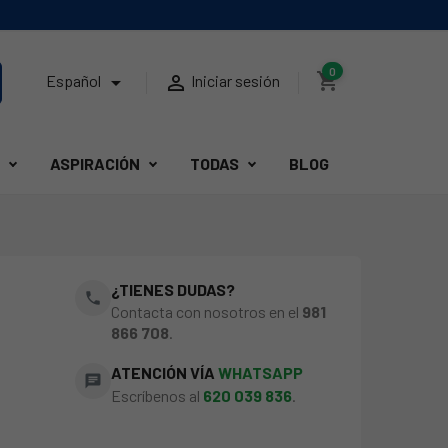
0
shopping_cart


Español
Iniciar sesión
ASPIRACIÓN
TODAS
BLOG
¿TIENES DUDAS?
phone
Contacta con nosotros en el
981
866 708
.
ATENCIÓN VÍA
WHATSAPP
chat
Escríbenos al
620 039 836
.