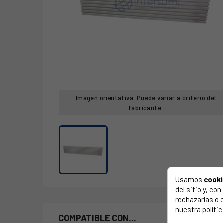
Imagen orientativa. Puede variar a criterio del
fabricante.
Usamos
cook
del sitio y, c
rechazarlas o 
nuestra polític
COMPATIBLE CON...