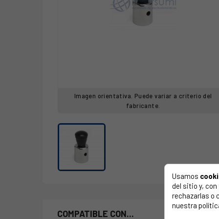
Imagen orientativa. Puede variar a criterio del
fabricante.
Usamos
cook
del sitio y, c
rechazarlas o 
nuestra polític
COMPATIBLE CON...