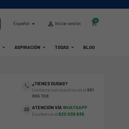
0
shopping_cart


Español
Iniciar sesión
ASPIRACIÓN
TODAS
BLOG
¿TIENES DUDAS?
phone
Contacta con nosotros en el
981
866 708
.
ATENCIÓN VÍA
WHATSAPP
chat
Escríbenos al
620 039 836
.