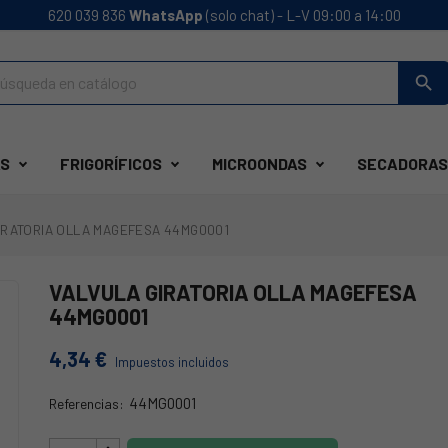
620 039 836
WhatsApp
(solo chat) - L-V 09:00 a 14:00
search
S
FRIGORÍFICOS
MICROONDAS
SECADORAS
IRATORIA OLLA MAGEFESA 44MG0001
VALVULA GIRATORIA OLLA MAGEFESA
44MG0001
4,34 €
Impuestos incluidos
44MG0001
Referencias:
44MG0001