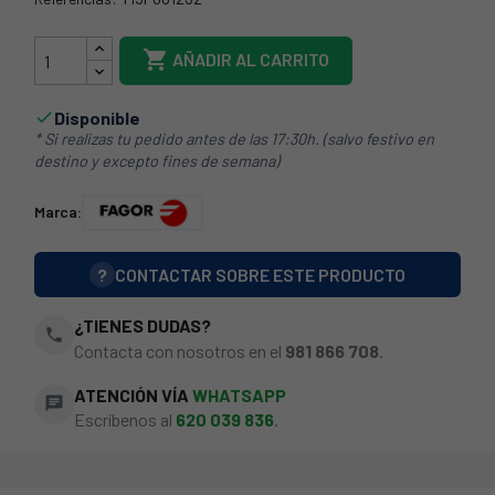
44FA0018

AÑADIR AL CARRITO
Disponible

* Si realizas tu pedido antes de las 17:30h. (salvo festivo en
destino y excepto fines de semana)
Marca:
?
CONTACTAR SOBRE ESTE PRODUCTO
¿TIENES DUDAS?
phone
Contacta con nosotros en el
981 866 708
.
ATENCIÓN VÍA
WHATSAPP
chat
Escríbenos al
620 039 836
.