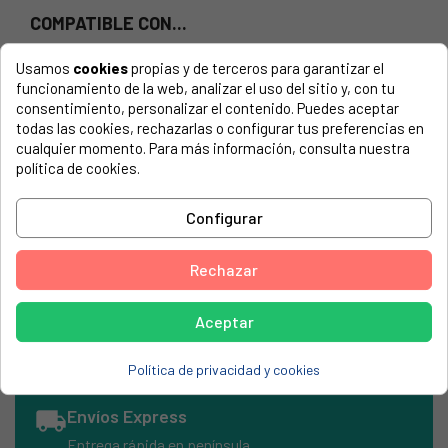
COMPATIBLE CON...
El número de modelo lo encontrarás en la etiqueta de tu
Usamos
cookies
propias y de terceros para garantizar el
electrodoméstico. Suele estar formado por números y
funcionamiento de la web, analizar el uso del sitio y, con tu
letras.
consentimiento, personalizar el contenido. Puedes aceptar
todas las cookies, rechazarlas o configurar tus preferencias en
cualquier momento. Para más información, consulta nuestra
política de cookies.
Valvula completa Fagor, splendid, año 1998, 4-6-7 litros
Configurar
FAGOR, ESPLENDID
FAGOR, ORSP
Rechazar
FAGOR, SPLENDID
Aceptar
Política de privacidad y cookies
local_shipping
Envíos Express
Entrega rápida en península