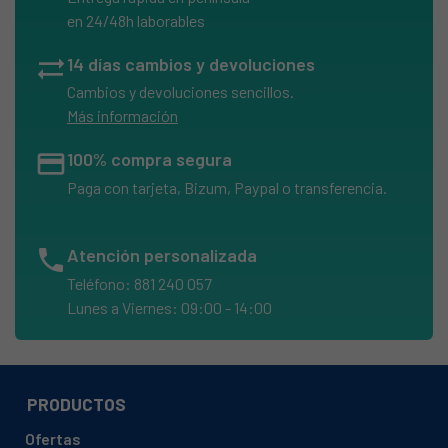
en 24/48h laborables
sync_alt
14 días cambios y devoluciones
Cambios y devoluciones sencillos.
Más información
credit_card
100% compra segura
Paga con tarjeta, Bizum, Paypal o transferencia.
phone
Atención personalizada
Teléfono: 881 240 057
Lunes a Viernes: 09:00 - 14:00
PRODUCTOS
Ofertas