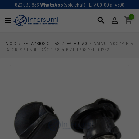
620 039 836
WhatsApp
(solo chat) - L-V 09:00 a 14:00
0
shopping_cart
search


INICIO
RECAMBIOS OLLAS
VALVULAS
VALVULA COMPLETA
FAGOR, SPLENDID, AÑO 1998, 4-6-7 LITROS M5P001232