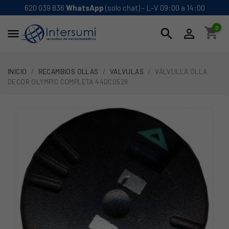
620 039 836
WhatsApp
(solo chat) - L-V 09:00 a 14:00
0
shopping_cart
search


INICIO
RECAMBIOS OLLAS
VALVULAS
VÁLVULLA OLLA
DECOR OLYMPIC COMPLETA 44DC0528