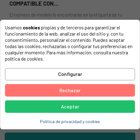
COMPATIBLE CON...
El número de modelo lo encontrarás en la etiqueta de tu
electrodoméstico. Suele estar formado por números y
letras.
Usamos
cookies
propias y de terceros para garantizar el
funcionamiento de la web, analizar el uso del sitio y, con tu
consentimiento, personalizar el contenido. Puedes aceptar
todas las cookies, rechazarlas o configurar tus preferencias en
cualquier momento. Para más información, consulta nuestra
Válvula olla Decor Olympic completa. DECOR ELITE Y
política de cookies.
OLYMPIC. Articulo Sustitutivo: 44DC0528
Configurar
DECOR, OLIMPIC
DECOR, OLYMPIC
Rechazar
UFESA, OL7321
UFESA, OL7322
Aceptar
Política de privacidad y cookies