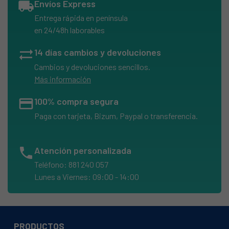
local_shipping
Envíos Express
Entrega rápida en península
en 24/48h laborables
sync_alt
14 días cambios y devoluciones
Cambios y devoluciones sencillos.
Más información
credit_card
100% compra segura
Paga con tarjeta, Bizum, Paypal o transferencia.
phone
Atención personalizada
Teléfono: 881 240 057
Lunes a Viernes: 09:00 - 14:00
PRODUCTOS