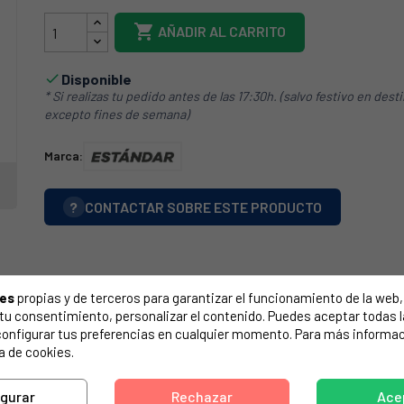

AÑADIR AL CARRITO
Disponible

* Si realizas tu pedido antes de las 17:30h. (salvo festivo en dest
excepto fines de semana)
Marca:
?
CONTACTAR SOBRE ESTE PRODUCTO
ies
propias y de terceros para garantizar el funcionamiento de la web, 
on tu consentimiento, personalizar el contenido. Puedes aceptar todas 
configurar tus preferencias en cualquier momento. Para más informac
a de cookies.
igurar
Rechazar
Ace