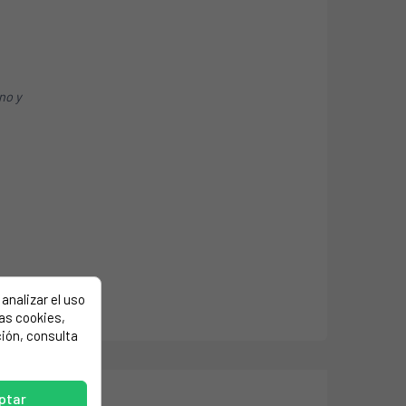
ino y
analizar el uso
las cookies,
ión, consulta
ptar