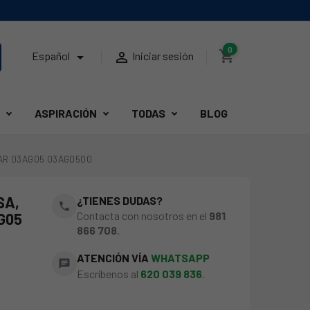
0
shopping_cart


Español
Iniciar sesión
ASPIRACIÓN
TODAS
BLOG
BAR 03AG05 03AG0500
SA,
¿TIENES DUDAS?
phone
Contacta con nosotros en el
981
AG05
866 708
.
ATENCIÓN VÍA
WHATSAPP
chat
Escríbenos al
620 039 836
.