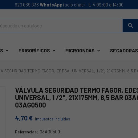
620 039 836
WhatsApp
(solo chat) - L-V 09:00 a 14:00
search
S
FRIGORÍFICOS
MICROONDAS
SECADORAS
A SEGURIDAD TERMO FAGOR, EDESA, UNIVERSAL, 1 /2", 21X175MM, 8,5 
VÁLVULA SEGURIDAD TERMO FAGOR, EDE
UNIVERSAL, 1 /2", 21X175MM, 8,5 BAR 03
03AG0500
4,70 €
Impuestos incluidos
03AG0500
Referencias:
03AG0500