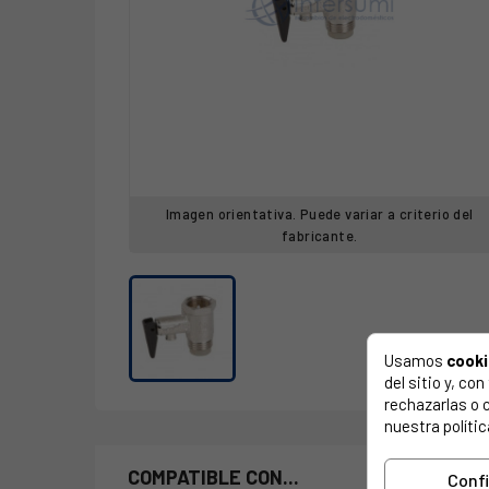
Imagen orientativa. Puede variar a criterio del
fabricante.
Usamos
cook
del sitio y, c
rechazarlas o 
nuestra polític
COMPATIBLE CON...
Conf