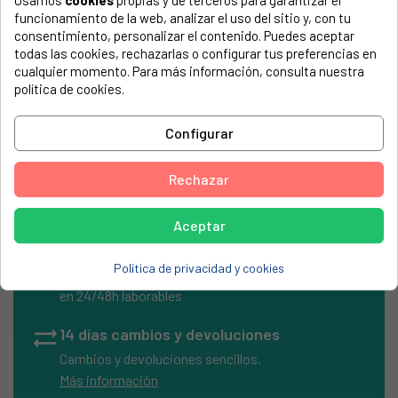
Usamos
cookies
propias y de terceros para garantizar el
El número de modelo lo encontrarás en la etiqueta de tu
funcionamiento de la web, analizar el uso del sitio y, con tu
electrodoméstico. Suele estar formado por números y
consentimiento, personalizar el contenido. Puedes aceptar
letras.
todas las cookies, rechazarlas o configurar tus preferencias en
cualquier momento. Para más información, consulta nuestra
política de cookies.
Configurar
Cable usb tipo a M-4P mini usb m
Rechazar
Aceptar
local_shipping
Envíos Express
Política de privacidad y cookies
Entrega rápida en península
en 24/48h laborables
sync_alt
14 días cambios y devoluciones
Cambios y devoluciones sencillos.
Más información