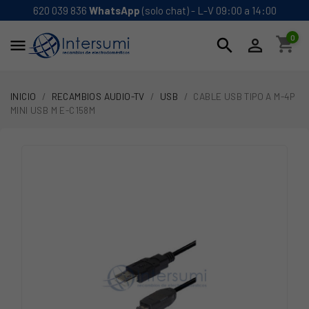
620 039 836
WhatsApp
(solo chat) - L-V 09:00 a 14:00
0
shopping_cart
search


INICIO
RECAMBIOS AUDIO-TV
USB
CABLE USB TIPO A M-4P
MINI USB M E-C158M