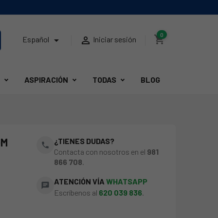
0
shopping_cart


Español
Iniciar sesión
ASPIRACIÓN
TODAS
BLOG
GM
¿TIENES DUDAS?
phone
Contacta con nosotros en el
981
866 708
.
ATENCIÓN VÍA
WHATSAPP
chat
Escríbenos al
620 039 836
.