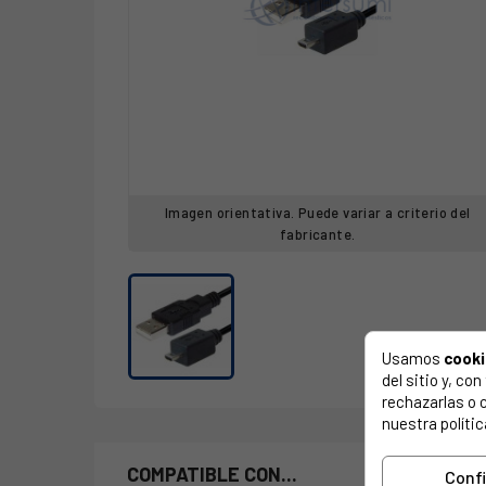
Imagen orientativa. Puede variar a criterio del
fabricante.
Usamos
cook
del sitio y, c
rechazarlas o 
nuestra polític
COMPATIBLE CON...
Conf