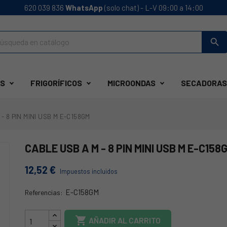
620 039 836
WhatsApp
(solo chat) - L-V 09:00 a 14:00
search
S
FRIGORÍFICOS
MICROONDAS
SECADORAS
- 8 PIN MINI USB M E-C158GM
CABLE USB A M - 8 PIN MINI USB M E-C158
12,52 €
Impuestos incluidos
E-C158GM
Referencias:
C158GM

AÑADIR AL CARRITO