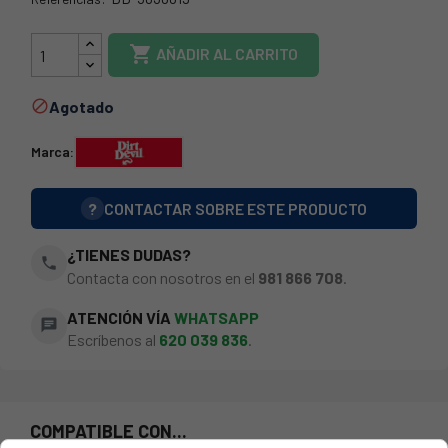
DD-5030019

AÑADIR AL CARRITO
Agotado

Marca:
?
CONTACTAR SOBRE ESTE PRODUCTO
¿TIENES DUDAS?
phone
Contacta con nosotros en el
981 866 708
.
ATENCIÓN VÍA
WHATSAPP
chat
Escríbenos al
620 039 836
.
COMPATIBLE CON...