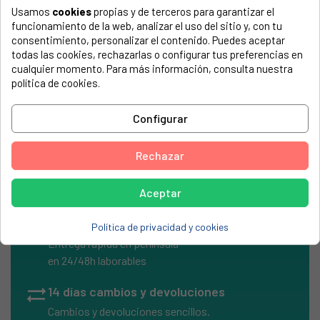
Usamos
cookies
propias y de terceros para garantizar el
El número de modelo lo encontrarás en la etiqueta de tu
funcionamiento de la web, analizar el uso del sitio y, con tu
electrodoméstico. Suele estar formado por números y
consentimiento, personalizar el contenido. Puedes aceptar
letras.
todas las cookies, rechazarlas o configurar tus preferencias en
cualquier momento. Para más información, consulta nuestra
política de cookies.
Tubo rigido original aspirador Dirt Devil M5029-0
Configurar
DIRT DEVIL, M5036-1
Rechazar
Aceptar
local_shipping
Envíos Express
Política de privacidad y cookies
Entrega rápida en península
en 24/48h laborables
sync_alt
14 días cambios y devoluciones
Cambios y devoluciones sencillos.