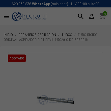
620 039 836
WhatsApp
(solo chat) - L-V 09:00 a 14:00
0
shopping_cart
search


INICIO
RECAMBIOS ASPIRACION
TUBOS
TUBO RIGIDO
ORIGINAL ASPIRADOR DIRT DEVIL M5029-0 DD-5030019
AGOTADO