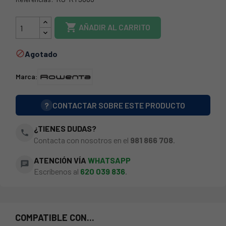
49OP0108

AÑADIR AL CARRITO
Agotado

Marca:
?
CONTACTAR SOBRE ESTE PRODUCTO
¿TIENES DUDAS?
phone
Contacta con nosotros en el
981 866 708
.
ATENCIÓN VÍA
WHATSAPP
chat
Escríbenos al
620 039 836
.
COMPATIBLE CON...