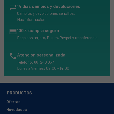
sync_alt
14 días cambios y devoluciones
Cambios y devoluciones sencillos.
Más información
credit_card
100% compra segura
Paga con tarjeta, Bizum, Paypal o transferencia.
phone
Atención personalizada
Teléfono: 881 240 057
Lunes a Viernes: 09:00 - 14:00
PRODUCTOS
Ofertas
Novedades