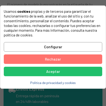
El número de modelo lo encontrarás en la etiqueta de tu
electrodoméstico. Suele estar formado por números y
Usamos
cookies
propias y de terceros para garantizar el
letras.
funcionamiento de la web, analizar el uso del sitio y, con tu
consentimiento, personalizar el contenido. Puedes aceptar
todas las cookies, rechazarlas o configurar tus preferencias en
cualquier momento. Para más información, consulta nuestra
política de cookies.
Tubo flexible aspirador Rowenta, color gris RS-RT9683
ROWENTA, RO173301
Configurar
ROWENTA, RO3463-01
Rechazar
ROWENTA, RO173301-4Q0
Aceptar
Política de privacidad y cookies
local_shipping
Envíos Express
Entrega rápida en península
en 24/48h laborables