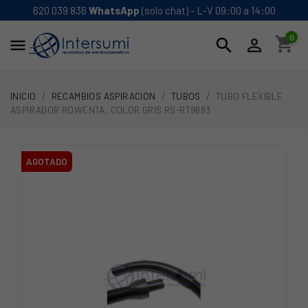
620 039 836
WhatsApp
(solo chat) - L-V 09:00 a 14:00
0
shopping_cart
search


INICIO
RECAMBIOS ASPIRACION
TUBOS
TUBO FLEXIBLE
ASPIRADOR ROWENTA, COLOR GRIS RS-RT9683
AGOTADO