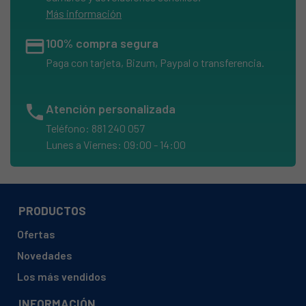
Más información
credit_card
100% compra segura
Paga con tarjeta, Bizum, Paypal o transferencia.
phone
Atención personalizada
Teléfono: 881 240 057
Lunes a Viernes: 09:00 - 14:00
PRODUCTOS
Ofertas
Novedades
Los más vendidos
INFORMACIÓN