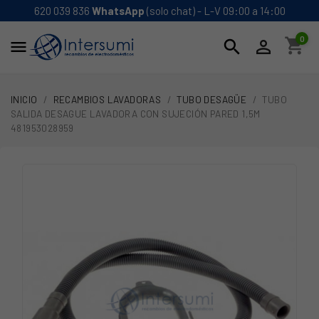
620 039 836
WhatsApp
(solo chat) - L-V 09:00 a 14:00
0
shopping_cart
search


INICIO
RECAMBIOS LAVADORAS
TUBO DESAGÜE
TUBO
SALIDA DESAGUE LAVADORA CON SUJECIÓN PARED 1,5M
481953028959