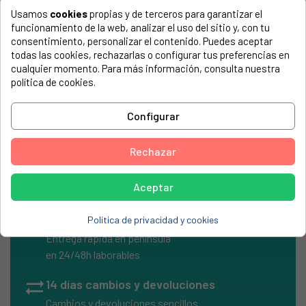
COMPATIBLE CON...
Usamos
cookies
propias y de terceros para garantizar el
El número de modelo lo encontrarás en la etiqueta de tu
funcionamiento de la web, analizar el uso del sitio y, con tu
electrodoméstico. Suele estar formado por números y
consentimiento, personalizar el contenido. Puedes aceptar
letras.
todas las cookies, rechazarlas o configurar tus preferencias en
cualquier momento. Para más información, consulta nuestra
política de cookies.
Configurar
TUBO SALIDA DESAGUE LAVADORA CON SUJECIÓN
PARED 1,5M
Rechazar
Aceptar
local_shipping
Envíos Express
Política de privacidad y cookies
Entrega rápida en península
en 24/48h laborables
sync_alt
14 días cambios y devoluciones
Cambios y devoluciones sencillos.