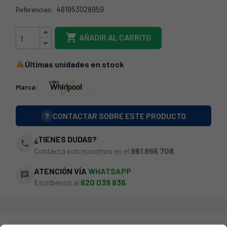
481953028959
Referencias:
481953028959

AÑADIR AL CARRITO
Últimas unidades en stock

Marca:
?
CONTACTAR SOBRE ESTE PRODUCTO
¿TIENES DUDAS?
phone
Contacta con nosotros en el
981 866 708
.
ATENCIÓN VÍA
WHATSAPP
chat
Escríbenos al
620 039 836
.