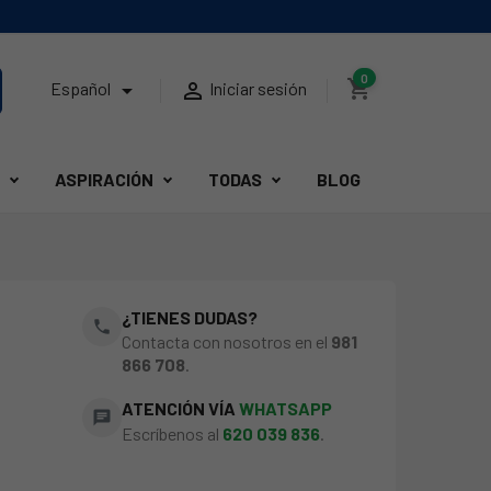
0
shopping_cart


Español
Iniciar sesión
ASPIRACIÓN
TODAS
BLOG
¿TIENES DUDAS?
phone
Contacta con nosotros en el
981
866 708
.
ATENCIÓN VÍA
WHATSAPP
chat
Escríbenos al
620 039 836
.