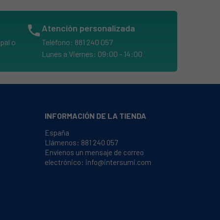
phone
Atención personalizada
pal o
Teléfono: 881 240 057
Lunes a Viernes: 09:00 - 14:00
INFORMACIÓN DE LA TIENDA
España
Llámenos:
881 240 057
Envíenos un mensaje de correo
electrónico:
info@intersumi.com