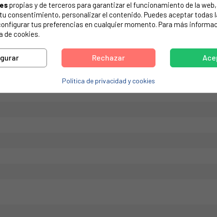
ies
propias y de terceros para garantizar el funcionamiento de la web, 
de tu electrodoméstico. Suele estar formado por números y letras.
on tu consentimiento, personalizar el contenido. Puedes aceptar todas 
configurar tus preferencias en cualquier momento. Para más informac
a de cookies.
igurar
Rechazar
Ace
DESIT 481010600233, C00374878
Política de privacidad y cookies