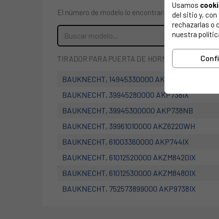
Usamos
cook
El número de modelo lo encontrarás en la etiqueta 
del sitio y, c
rechazarlas o 
nuestra polític
Conf
TIRADOR PARA PUERTA DE HORNO WHIRLPOOL, IN
BAUKNECHT, 14945330000 AKP745NB
BAUKNECHT, 39945280000 AKP738IX
BAUKNECHT, 39945300000 AKP738NB
BAUKNECHT, 39961010000 AKZ6220WH
BAUKNECHT, 61003360000 AKP744IX
BAUKNECHT, 61012520000 AKZM8420IX
BAUKNECHT, 61012530000 AKZM8480IX
BAUKNECHT, 752573899000 AKP9738IX
BAUKNECHT, 752584001101 AKZM8400IX