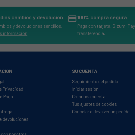
14 días cambios y devoluciones
credit_card
100% compra segura
mbios y devoluciones sencillos.
Paga con tarjeta, Bizum, Pay
s información
transferencia.
ACIÓN
SU CUENTA
gal
Seguimiento del pedido
de Privacidad
Iniciar sesión
e Pago
Crear una cuenta
Tus ajustes de cookies
Entrega
Cancelar o devolver un pedido
de devoluciones
 con nosotros