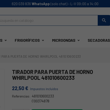
620 039 836
WhatsApp
(solo chat) - L-V 09:00 a 14:00
search
S
FRIGORÍFICOS
MICROONDAS
SECADORAS
 PARA PUERTA DE HORNO WHIRLPOOL 481010600233
TIRADOR PARA PUERTA DE HORNO
WHIRLPOOL 481010600233
22,50 €
Impuestos incluidos
481010600233
Referencias:
C00374878
481010600233