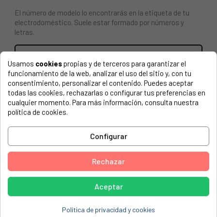
El número de modelo lo encontrarás en la etiqueta de tu
electrodoméstico. Suele estar formado por números y
letras.
Usamos
cookies
propias y de terceros para garantizar el
funcionamiento de la web, analizar el uso del sitio y, con tu
TIRADOR PUERTA PARA FRIGORÍFICO HAIER.
consentimiento, personalizar el contenido. Puedes aceptar
todas las cookies, rechazarlas o configurar tus preferencias en
HAIER, 34003370 HR-335WSAA
cualquier momento. Para más información, consulta nuestra
política de cookies.
HAIER, 34003371 NONAME_002
HAIER, 34003775 BS03S6E9500
Configurar
HAIER, 34004913 H3R-330WNA
HAIER, 34005115 H3R-330WNA UK
Rechazar
HAIER, 37001109 H3F-320WSAAU1
Aceptar
HAIER, 37001124 HF-220WAA
HAIER, 37001134 H2F-220WSAA
Política de privacidad y cookies