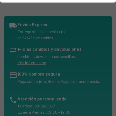
HAIER, 37001135 H2F-255WAA
HAIER, 37001136 H2F-255WSAA
HAIER, 37001146 H2F-220WAA
local_shipping
Envíos Express
HAIER, 37001147 0
Entrega rápida en península
HAIER, 37001147 B30H9CE0600
en 24/48h laborables
HAIER, 37001147 NONAME_075
sync_alt
14 días cambios y devoluciones
HAIER, 37001155 H3F-280WSAAU1
Cambios y devoluciones sencillos.
HAIER, 37001163 HF-255WAA
Más información
HAIER, 37001164 HF-228WAA
credit_card
100% compra segura
HAIER, 37001175 H3F-320WTAAU1
Paga con tarjeta, Bizum, Paypal o transferencia.
HAIER, 37001176 H3F-280WAA
HAIER, 37001181 H2F-228WAA
phone
Atención personalizada
HAIER, 37001200 H2F-220WSAA UK
Teléfono: 881 240 057
HAIER, 37001213 0
Lunes a Viernes: 09:00 - 14:00