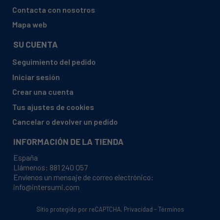
HAIER, 37001399 H2F-220WF
Contacta con nosotros
HAIER, 37001400 H2F-320WF
Mapa web
HAIER, 37001403 H2F-220WF(UK)
SU CUENTA
HAIER, 37001425 H2F-255WSAA(UK)
Seguimiento del pedido
HAIER, 37001497 H3F285WEH1
Iniciar sesión
HAIER, 37001498 H3F330WEH1
Crear una cuenta
HAIER, 37001499 H3F330WDH1
Tus ajustes de cookies
HAIER, 37001527 H3F330WEH1(UK)
Cancelar o devolver un pedido
HAIER, H2F-220WAA (37001146)
INFORMACIÓN DE LA TIENDA
HAIER, H2F-220WAA(EU) (37001225 H2F220WAA)
España
HAIER, H2F-220WF (37001399)
Llámenos:
881 240 057
Envíenos un mensaje de correo electrónico:
HAIER, H2F-220WF(UK) (37001403)
info@intersumi.com
HAIER, H2F-220WSAA UK (37001134 H2F220WSAA)
HAIER, H2F-220WSAA UK (37001200 H2F220WSAA)
Sitio protegido por reCAPTCHA.
Privacidad
-
Términos