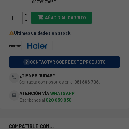
0070817965D
49045984

AÑADIR AL CARRITO
Últimas unidades en stock

Marca:
?
CONTACTAR SOBRE ESTE PRODUCTO
¿TIENES DUDAS?
phone
Contacta con nosotros en el
981 866 708
.
ATENCIÓN VÍA
WHATSAPP
chat
Escríbenos al
620 039 836
.
COMPATIBLE CON...