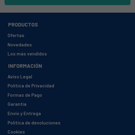
HAIER, 37001213 B30H80E0600
HAIER, 37001213 NONAME_074
HAIER, 37001215 B30H93E0600
PRODUCTOS
HAIER, 37001215 HF-255WAA
Ofertas
HAIER, 37001215 HF-255WAA UK
Novedades
HAIER, 37001225 H2F-220WAA(EU)
Los más vendidos
HAIER, 37001241 B30H91E5600
INFORMACIÓN
HAIER, 37001244 H2F-320WAA
Aviso Legal
HAIER, 37001302 H3F-280WSAAU1
Política de Privacidad
HAIER, 37001302 H3F-280WSAAU1(UK
Formas de Pago
HAIER, 37001304 H3F-320WSAAU1
Garantía
HAIER, 37001304 H3F-320WSAAU1(UK
Envío y Entrega
HAIER, 37001397 H3F-280WF
Política de devoluciones
HAIER, 37001398 H2F-228WF
Cookies