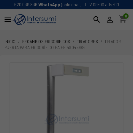
620 039 836
WhatsApp
(solo chat) - L-V 09:00 a 14:00
0
shopping_cart
search


INICIO
RECAMBIOS FRIGORIFICOS
TIRADORES
TIRADOR
PUERTA PARA FRIGORÍFICO HAIER 49045984