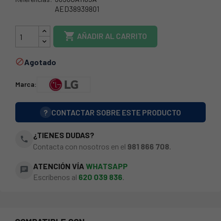
AED38939801
35LG0007

AÑADIR AL CARRITO
Agotado

Marca:
?
CONTACTAR SOBRE ESTE PRODUCTO
¿TIENES DUDAS?
phone
Contacta con nosotros en el
981 866 708
.
ATENCIÓN VÍA
WHATSAPP
chat
Escríbenos al
620 039 836
.