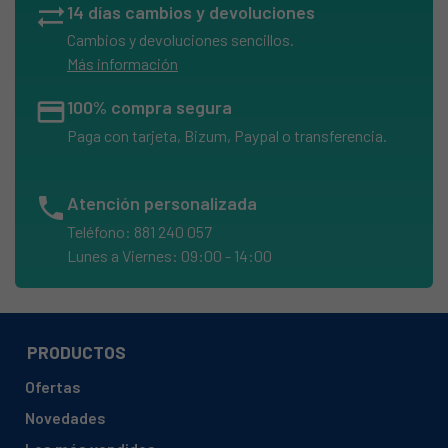
sync_alt
14 días cambios y devoluciones
Cambios y devoluciones sencillos.
Más información
credit_card
100% compra segura
Paga con tarjeta, Bizum, Paypal o transferencia.
phone
Atención personalizada
Teléfono: 881 240 057
Lunes a Viernes: 09:00 - 14:00
PRODUCTOS
Ofertas
Novedades