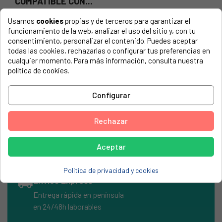
COMPATIBLE CON...
El número de modelo lo encontrarás en la etiqueta de tu
Usamos
cookies
propias y de terceros para garantizar el
electrodoméstico. Suele estar formado por números y
funcionamiento de la web, analizar el uso del sitio y, con tu
letras.
consentimiento, personalizar el contenido. Puedes aceptar
todas las cookies, rechazarlas o configurar tus preferencias en
cualquier momento. Para más información, consulta nuestra
política de cookies.
Tirador frigorífico Lg 3650JA1169A, AED38939801
Configurar
LG, GR-4590BW
Rechazar
LG, GR3890BW
Aceptar
Política de privacidad y cookies
local_shipping
Envíos Express
Entrega rápida en península
en 24/48h laborables