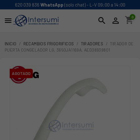
620 039 836
WhatsApp
(solo chat) - L-V 09:00 a 14:00
0
shopping_cart
search


INICIO
RECAMBIOS FRIGORIFICOS
TIRADORES
TIRADOR DE
PUERTA CONGELADOR LG, 3650JA1169A, AED38939801
AGOTADO