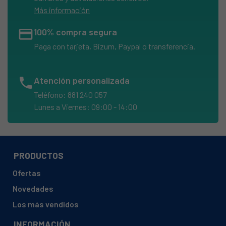
Más información
credit_card
100% compra segura
Paga con tarjeta, Bizum, Paypal o transferencia.
phone
Atención personalizada
Teléfono: 881 240 057
Lunes a Viernes: 09:00 - 14:00
PRODUCTOS
Ofertas
Novedades
Los más vendidos
INFORMACIÓN