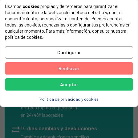
electrodoméstico. Suele estar formado por números y
Usamos
cookies
propias y de terceros para garantizar el
letras.
funcionamiento de la web, analizar el uso del sitio y, con tu
consentimiento, personalizar el contenido. Puedes aceptar
todas las cookies, rechazarlas o configurar tus preferencias en
cualquier momento. Para más información, consulta nuestra
política de cookies.
Termostato Whirlpool
Configurar
IGNIS, ADL841WH
WHIRLPOOL, ADG744WH
Rechazar
Aceptar
local_shipping
Envíos Express
Política de privacidad y cookies
Entrega rápida en península
en 24/48h laborables
sync_alt
14 días cambios y devoluciones
Cambios y devoluciones sencillos.