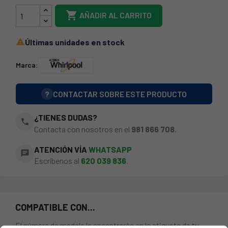

AÑADIR AL CARRITO
Últimas unidades en stock

Marca:
?
CONTACTAR SOBRE ESTE PRODUCTO
¿TIENES DUDAS?
phone
Contacta con nosotros en el
981 866 708
.
ATENCIÓN VÍA
WHATSAPP
chat
Escríbenos al
620 039 836
.
COMPATIBLE CON...
El número de modelo lo encontrarás en la etiqueta de tu