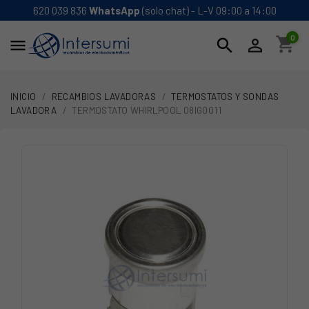
620 039 836
WhatsApp
(solo chat) - L-V 09:00 a 14:00
0
shopping_cart
search


INICIO
RECAMBIOS LAVADORAS
TERMOSTATOS Y SONDAS
LAVADORA
TERMOSTATO WHIRLPOOL 08IG0011