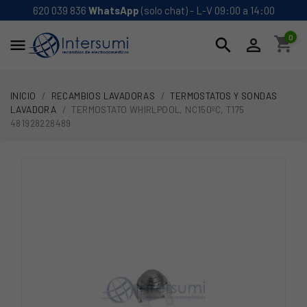
620 039 836
WhatsApp
(solo chat) - L-V 09:00 a 14:00
0
shopping_cart
search


INICIO
RECAMBIOS LAVADORAS
TERMOSTATOS Y SONDAS
LAVADORA
TERMOSTATO WHIRLPOOL, NC150ºC, T175
481928228489