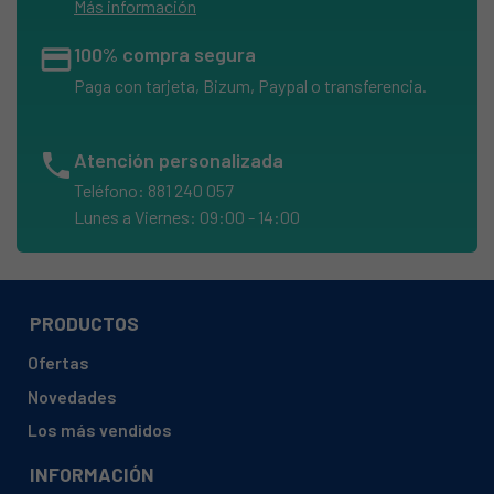
Más información
credit_card
100% compra segura
Paga con tarjeta, Bizum, Paypal o transferencia.
phone
Atención personalizada
Teléfono: 881 240 057
Lunes a Viernes: 09:00 - 14:00
PRODUCTOS
Ofertas
Novedades
Los más vendidos
INFORMACIÓN