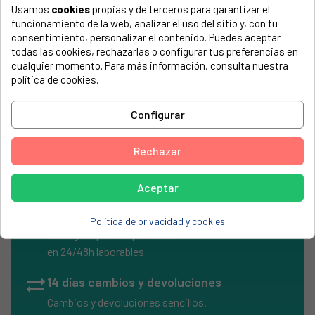
COMPATIBLE CON...
Usamos
cookies
propias y de terceros para garantizar el
funcionamiento de la web, analizar el uso del sitio y, con tu
El número de modelo lo encontrarás en la etiqueta de tu
consentimiento, personalizar el contenido. Puedes aceptar
electrodoméstico. Suele estar formado por números y
todas las cookies, rechazarlas o configurar tus preferencias en
letras.
cualquier momento. Para más información, consulta nuestra
política de cookies.
Configurar
Termostato Whirlpool, NC150ºC, T175
Rechazar
Aceptar
local_shipping
Envíos Express
Política de privacidad y cookies
Entrega rápida en península
en 24/48h laborables
sync_alt
14 días cambios y devoluciones
Cambios y devoluciones sencillos.