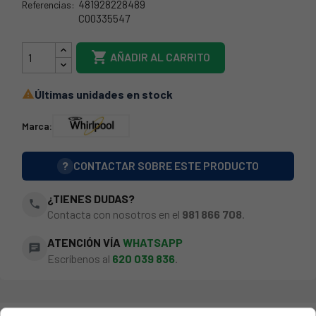
481928228489
Referencias:
C00335547
08IG0014

AÑADIR AL CARRITO
Últimas unidades en stock

Marca:
?
CONTACTAR SOBRE ESTE PRODUCTO
¿TIENES DUDAS?
phone
Contacta con nosotros en el
981 866 708
.
ATENCIÓN VÍA
WHATSAPP
chat
Escríbenos al
620 039 836
.