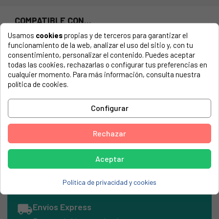
COMPATIBLE CON...
Usamos
cookies
propias y de terceros para garantizar el
El número de modelo lo encontrarás en la etiqueta de tu
funcionamiento de la web, analizar el uso del sitio y, con tu
electrodoméstico. Suele estar formado por números y
consentimiento, personalizar el contenido. Puedes aceptar
letras.
todas las cookies, rechazarlas o configurar tus preferencias en
cualquier momento. Para más información, consulta nuestra
política de cookies.
Termostato de varilla para Corbero, Cointra, S70U, S75,
Configurar
bulbo 6x270mm, 20A, 4 contactos T115
Rechazar
CORBERO, S70U
CORBERO, S75
Aceptar
Política de privacidad y cookies
local_shipping
Envíos Express