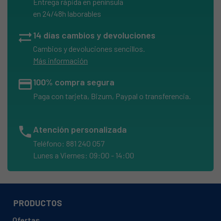
Entrega rápida en península
en 24/48h laborables
sync_alt
14 días cambios y devoluciones
Cambios y devoluciones sencillos.
Más información
credit_card
100% compra segura
Paga con tarjeta, Bizum, Paypal o transferencia.
phone
Atención personalizada
Teléfono: 881 240 057
Lunes a Viernes: 09:00 - 14:00
PRODUCTOS
Ofertas