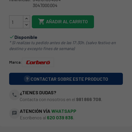
3047.000.004
39CO0101

AÑADIR AL CARRITO
Disponible

* Si realizas tu pedido antes de las 17:30h. (salvo festivo en
destino y excepto fines de semana)
Marca:
?
CONTACTAR SOBRE ESTE PRODUCTO
¿TIENES DUDAS?
phone
Contacta con nosotros en el
981 866 708
.
ATENCIÓN VÍA
WHATSAPP
chat
Escríbenos al
620 039 836
.