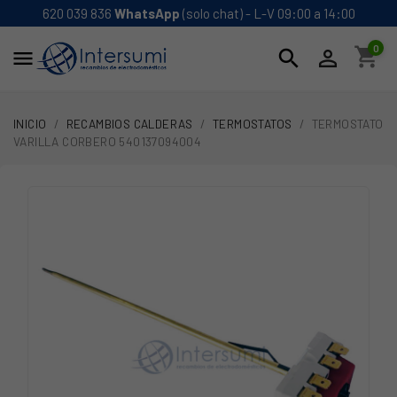
620 039 836
WhatsApp
(solo chat) - L-V 09:00 a 14:00
0
shopping_cart
search


INICIO
RECAMBIOS CALDERAS
TERMOSTATOS
TERMOSTATO
VARILLA CORBERO 540137094004