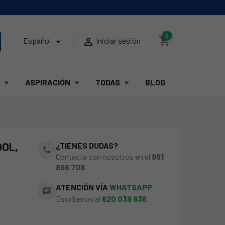
0
shopping_cart


Español
Iniciar sesión
ASPIRACIÓN
TODAS
BLOG
OOL,
¿TIENES DUDAS?
phone
Contacta con nosotros en el
981
866 708
.
ATENCIÓN VÍA
WHATSAPP
chat
Escríbenos al
620 039 836
.