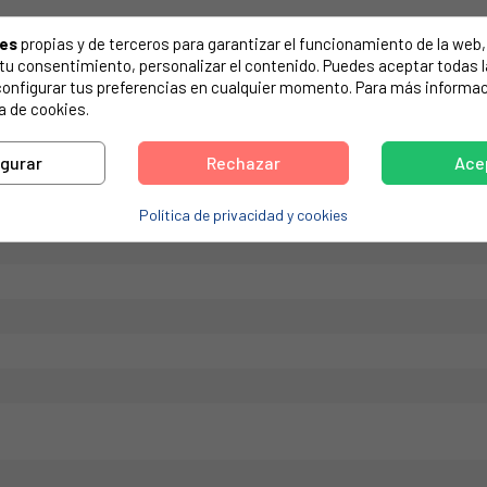
de tu electrodoméstico. Suele estar formado por números y letras.
ies
propias y de terceros para garantizar el funcionamiento de la web, 
on tu consentimiento, personalizar el contenido. Puedes aceptar todas 
configurar tus preferencias en cualquier momento. Para más informac
a de cookies.
ECHT. 480140101529, C00311067.
igurar
Rechazar
Ace
Política de privacidad y cookies