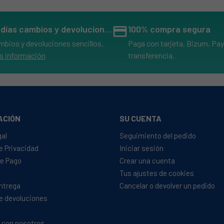
14 días cambios y devoluciones
credit_card
100% compra segura
mbios y devoluciones sencillos.
Paga con tarjeta, Bizum, Pay
s información
transferencia.
ACIÓN
SU CUENTA
gal
Seguimiento del pedido
de Privacidad
Iniciar sesión
e Pago
Crear una cuenta
Tus ajustes de cookies
Entrega
Cancelar o devolver un pedido
de devoluciones
 con nosotros