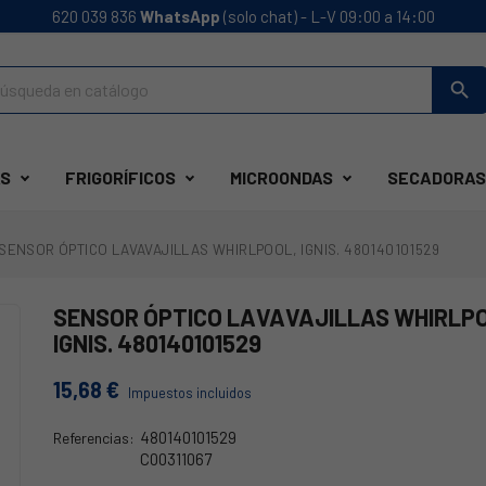
620 039 836
WhatsApp
(solo chat) - L-V 09:00 a 14:00
search
S
FRIGORÍFICOS
MICROONDAS
SECADORAS
SENSOR ÓPTICO LAVAVAJILLAS WHIRLPOOL, IGNIS. 480140101529
SENSOR ÓPTICO LAVAVAJILLAS WHIRLP
IGNIS. 480140101529
15,68 €
Impuestos incluidos
480140101529
Referencias:
C00311067
69WH0003