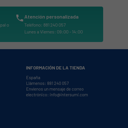
phone
Atención personalizada
pal o
Teléfono: 881 240 057
Lunes a Viernes: 09:00 - 14:00
INFORMACIÓN DE LA TIENDA
España
Llámenos:
881 240 057
Envíenos un mensaje de correo
electrónico:
info@intersumi.com