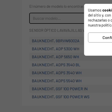
El número de modelo lo encontrarás en la etiqueta 
Usamos
cook
del sitio y, c
rechazarlas o 
nuestra polític
SENSOR ÓPTICO LAVAVAJILLAS WHIRLPOOL, BAUKN
Conf
BAUKNECHT, 9BRVW6002A
BAUKNECHT, ADP 5300 WH
BAUKNECHT, ADP 5650 WH
BAUKNECHT, ADPS 3540 BL
BAUKNECHT, ADPS 3540 WH
BAUKNECHT, ADPS 5540 WH
BAUKNECHT, GSF 100 POWER IN
BAUKNECHT, GSF 100 POWER WS
BAUKNECHT, GSF 102303 A3+ TR PT