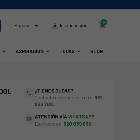
0
shopping_cart


Español
Iniciar sesión
ASPIRACIÓN
TODAS
BLOG
POOL
¿TIENES DUDAS?
phone
Contacta con nosotros en el
981
866 708
.
ATENCIÓN VÍA
WHATSAPP
chat
Escríbenos al
620 039 836
.