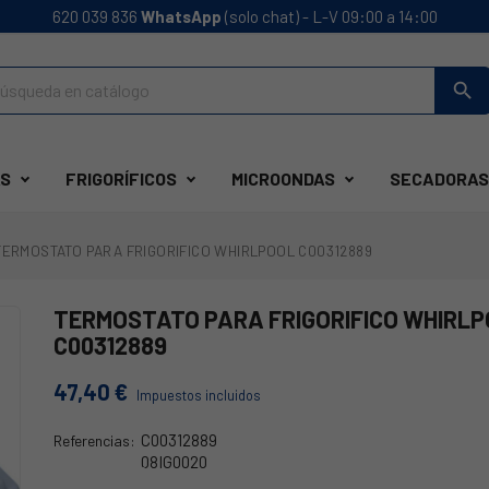
620 039 836
WhatsApp
(solo chat) - L-V 09:00 a 14:00
search
S
FRIGORÍFICOS
MICROONDAS
SECADORAS
TERMOSTATO PARA FRIGORIFICO WHIRLPOOL C00312889
TERMOSTATO PARA FRIGORIFICO WHIRL
C00312889
47,40 €
Impuestos incluidos
C00312889
Referencias:
08IG0020
481228228281