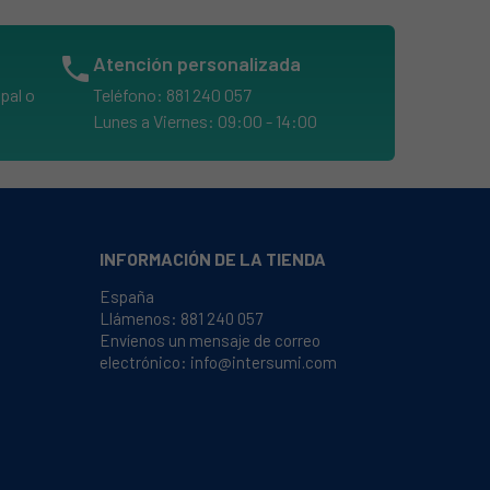
phone
Atención personalizada
pal o
Teléfono: 881 240 057
Lunes a Viernes: 09:00 - 14:00
INFORMACIÓN DE LA TIENDA
España
Llámenos:
881 240 057
Envíenos un mensaje de correo
electrónico:
info@intersumi.com