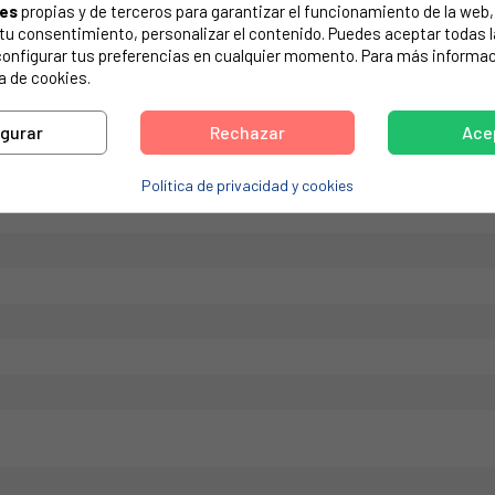
ies
propias y de terceros para garantizar el funcionamiento de la web, 
de tu electrodoméstico. Suele estar formado por números y letras.
on tu consentimiento, personalizar el contenido. Puedes aceptar todas 
configurar tus preferencias en cualquier momento. Para más informac
a de cookies.
igurar
Rechazar
Ace
28228281.
Política de privacidad y cookies