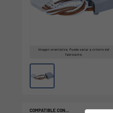
Imagen orientativa. Puede variar a criterio del
fabricante.
COMPATIBLE CON...