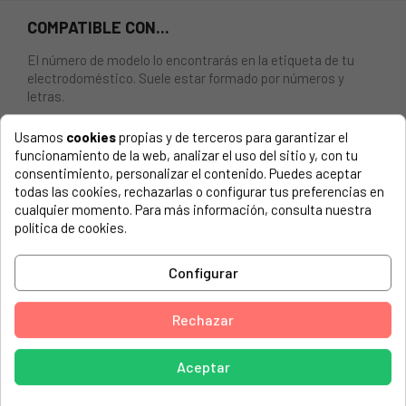
COMPATIBLE CON...
El número de modelo lo encontrarás en la etiqueta de tu
electrodoméstico. Suele estar formado por números y
letras.
Usamos
cookies
propias y de terceros para garantizar el
funcionamiento de la web, analizar el uso del sitio y, con tu
consentimiento, personalizar el contenido. Puedes aceptar
SENSOR TEMPERATURA PARA FRIGORÍFICOS HAIER
todas las cookies, rechazarlas o configurar tus preferencias en
cualquier momento. Para más información, consulta nuestra
HAIER, A2FE635CB
política de cookies.
HAIER, A2FE635CCJ
Configurar
HAIER, A2FE635CCJ(UK)
HAIER, A2FE635CFJ
Rechazar
HAIER, A2FE635CFJ(UK)
HAIER, A2FE635CBJ
Aceptar
HAIER, A2FE635CCJ