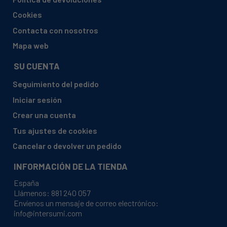
HAIER, AFL631CWE
Cookies
HAIER, AFL631CX
Contacta con nosotros
HAIER, AFL631NW
Mapa web
HAIER, AFL631NW/DK
SU CUENTA
HAIER, AFL634CB
Seguimiento del pedido
HAIER, AFL634CW
Iniciar sesión
HAIER, AFT630IX
Crear una cuenta
HAIER, C2FE632CSJ
Tus ajustes de cookies
HAIER, C2FE632CWJ
Cancelar o devolver un pedido
HAIER, C2FE636CBJ
INFORMACIÓN DE LA TIENDA
HAIER, C2FE636CBJ(UK)
España
HAIER, C2FE636CBJRU
Llámenos:
881 240 057
Envíenos un mensaje de correo electrónico:
HAIER, C2FE636CCJ(UK)
info@intersumi.com
HAIER, C2FE636CFJ