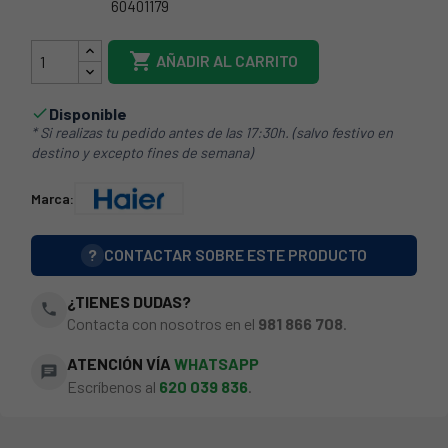
60401179
49053745

AÑADIR AL CARRITO
Disponible

* Si realizas tu pedido antes de las 17:30h. (salvo festivo en
destino y excepto fines de semana)
Marca:
?
CONTACTAR SOBRE ESTE PRODUCTO
¿TIENES DUDAS?
phone
Contacta con nosotros en el
981 866 708
.
ATENCIÓN VÍA
WHATSAPP
chat
Escríbenos al
620 039 836
.