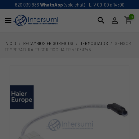
620 039 836
WhatsApp
(solo chat) - L-V 09:00 a 14:00
0
shopping_cart
search


INICIO
RECAMBIOS FRIGORIFICOS
TERMOSTATOS
SENSOR
TEMPERATURA FRIGORÍFICO HAIER 49053745