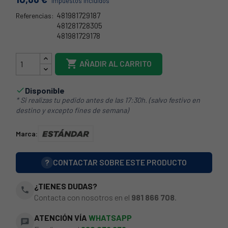
Impuestos incluidos
481981729187
Referencias:
481281728305
481981729178
27FR056

AÑADIR AL CARRITO
Disponible

* Si realizas tu pedido antes de las 17:30h. (salvo festivo en
destino y excepto fines de semana)
Marca:
?
CONTACTAR SOBRE ESTE PRODUCTO
¿TIENES DUDAS?
phone
Contacta con nosotros en el
981 866 708
.
ATENCIÓN VÍA
WHATSAPP
chat