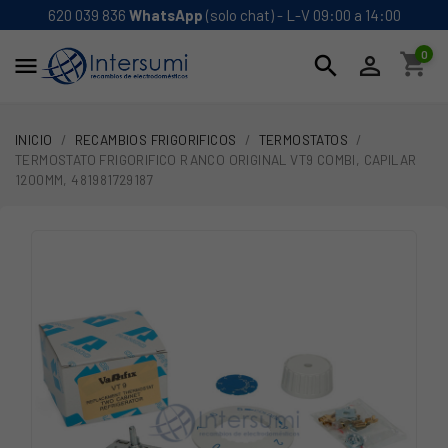
620 039 836
WhatsApp
(solo chat) - L-V 09:00 a 14:00
0
shopping_cart
search


INICIO
RECAMBIOS FRIGORIFICOS
TERMOSTATOS
TERMOSTATO FRIGORIFICO RANCO ORIGINAL VT9 COMBI, CAPILAR
1200MM, 481981729187