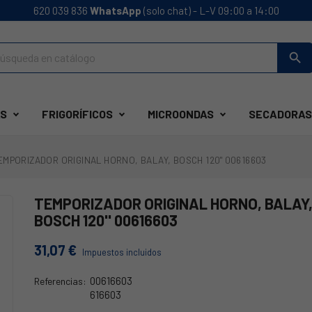
620 039 836
WhatsApp
(solo chat) - L-V 09:00 a 14:00
search
S
FRIGORÍFICOS
MICROONDAS
SECADORAS
EMPORIZADOR ORIGINAL HORNO, BALAY, BOSCH 120'' 00616603
TEMPORIZADOR ORIGINAL HORNO, BALAY
BOSCH 120'' 00616603
31,07 €
Impuestos incluidos
00616603
Referencias:
616603
40BY0011