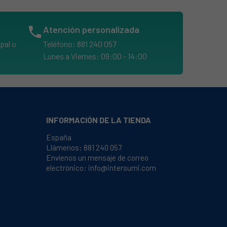
phone
Atención personalizada
pal o
Teléfono: 881 240 057
Lunes a Viernes: 09:00 - 14:00
INFORMACIÓN DE LA TIENDA
España
Llámenos:
881 240 057
Envíenos un mensaje de correo
electrónico:
info@intersumi.com