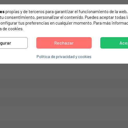
de tu electrodoméstico. Suele estar formado por números y letras.
ies
propias y de terceros para garantizar el funcionamiento de la web, 
on tu consentimiento, personalizar el contenido. Puedes aceptar todas 
configurar tus preferencias en cualquier momento. Para más informac
a de cookies.
iculo Original Sustitutivo: 00616603
igurar
Rechazar
Ace
Política de privacidad y cookies