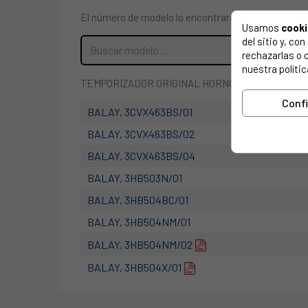
El número de modelo lo encontrarás en la etiqueta 
Usamos
cook
del sitio y, c
rechazarlas o 
nuestra polític
TEMPORIZADOR ORIGINAL HORNO, BALAY, BOSCH. Art
Conf
BALAY, 3CVX463BS/01
BALAY, 3CVX463BS/02
BALAY, 3CVX463BS/04
BALAY, 3HB503N/01
BALAY, 3HB504BC/01
BALAY, 3HB504NM/01
BALAY, 3HB504NM/02
BALAY, 3HB504X/01
BALAY, 3HC505M/03