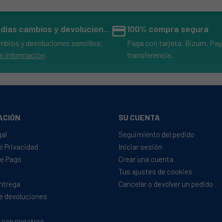
14 días cambios y devoluciones
credit_card
100% compra segura
mbios y devoluciones sencillos.
Paga con tarjeta, Bizum, Pay
s información
transferencia.
ACIÓN
SU CUENTA
gal
Seguimiento del pedido
de Privacidad
Iniciar sesión
e Pago
Crear una cuenta
Tus ajustes de cookies
Entrega
Cancelar o devolver un pedido
de devoluciones
 con nosotros