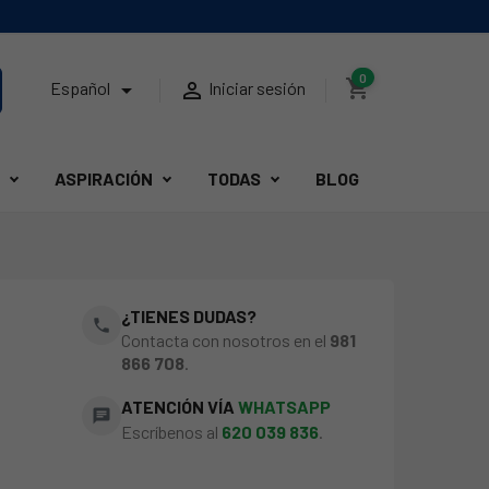
0
shopping_cart


Español
Iniciar sesión
ASPIRACIÓN
TODAS
BLOG
,
¿TIENES DUDAS?
phone
Contacta con nosotros en el
981
866 708
.
ATENCIÓN VÍA
WHATSAPP
chat
Escríbenos al
620 039 836
.