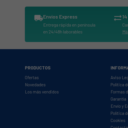
BALAY, 3HE503BM/01
BALAY, 3HE503BM/02
local_shipping
Envíos Express
sync_alt
BALAY, 3HE503BM/03
Entrega rápida en península
Ca
BALAY, 3HE503BM/70
en 24/48h laborables
Má
BALAY, 3HF503BDV/02
BALAY, 3HF503XDV/02
BALAY, 3HI503B01
BALAY, 3HI503B02
PRODUCTOS
INFORM
BALAY, 3HI503B03
Ofertas
Aviso Le
Novedades
Política 
BALAY, 3HI503BP01
Los más vendidos
Formas d
BALAY, 3HM503B/01
Garantía
BALAY, 3HM503X/01
Envío y 
BALAY, 3HM505B/01
Política 
Cookies
BALAY, 3HM505BT01
Contacta