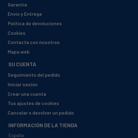
Garantía
AEG, 60628001300 FAVORIT 567 SGA
Envío y Entrega
AEG, 60628001400 FAVORIT 567 SGA
Política de devoluciones
AEG, 60628001500 FAVORIT 9408 SGA
Cookies
AEG, 60628001600 FAVORIT 565 SGA
Contacta con nosotros
AEG, 60628001700 FAVORIT 565 SGA
Mapa web
AEG, 60628001800 FAVORIT 563 SGA
SU CUENTA
AEG, 60628001900 FAVORIT 563 SGA
Seguimiento del pedido
AEG, 60628002300 FAVORIT 465 SGA
Iniciar sesión
AEG, 60628002400 FAVORIT 465 SGA
Crear una cuenta
AEG, 60628004000 FAVORIT 465 SGA
Tus ajustes de cookies
AEG, 60628004100 FAVORIT 465 SGA
Cancelar o devolver un pedido
AEG, 60628004300 FAVC 568SGA
INFORMACIÓN DE LA TIENDA
AEG, 60628004400 FAVORIT CARAT 668 SGA
España
AEG, 60628004600 FAVC 468SGA