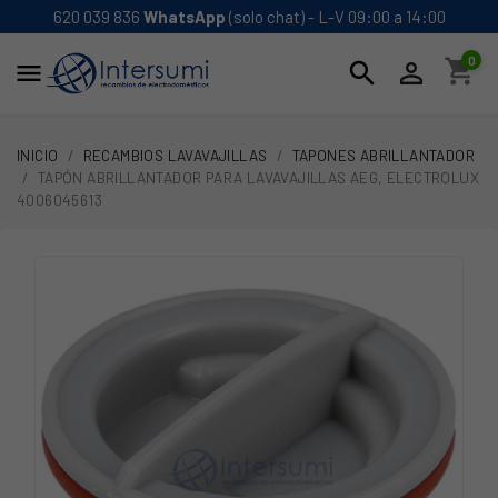
620 039 836
WhatsApp
(solo chat) - L-V 09:00 a 14:00
0
shopping_cart
search


INICIO
RECAMBIOS LAVAVAJILLAS
TAPONES ABRILLANTADOR
TAPÓN ABRILLANTADOR PARA LAVAVAJILLAS AEG, ELECTROLUX
4006045613