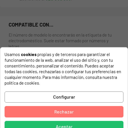
COMPATIBLE CON...
El número de modelo lo encontrarás en la etiqueta de tu
electrodoméstico. Suele estar formado por números y
letras.
Usamos
cookies
propias y de terceros para garantizar el
funcionamiento de la web, analizar el uso del sitio y, con tu
consentimiento, personalizar el contenido. Puedes aceptar
todas las cookies, rechazarlas o configurar tus preferencias en
TAPÓN ABRILLANTADOR PARA LAVAVAJILLAS AEG,
cualquier momento. Para más información, consulta nuestra
ELECTROLUX.
política de cookies.
AEG, 60627900100 FAV865 SGA
Configurar
AEG, 60627900200 FAV865 SGA
AEG, 60627900400 FAVORIT 665 SGA
Rechazar
AEG, 60627900500 FAVORIT 665 SGA
Aceptar
AEG, 60627901400 FAV465 SGA