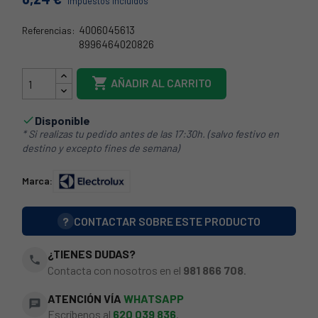
Impuestos incluidos
4006045613
Referencias:
8996464020826
21AE0013

AÑADIR AL CARRITO
Disponible

* Si realizas tu pedido antes de las 17:30h. (salvo festivo en
destino y excepto fines de semana)
Marca:
?
CONTACTAR SOBRE ESTE PRODUCTO
¿TIENES DUDAS?
phone
Contacta con nosotros en el
981 866 708
.
ATENCIÓN VÍA
WHATSAPP
chat
Escríbenos al
620 039 836
.