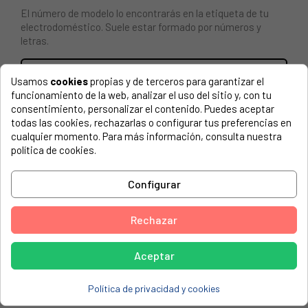
El número de modelo lo encontrarás en la etiqueta de tu
electrodoméstico. Suele estar formado por números y
letras.
Usamos
cookies
propias y de terceros para garantizar el
funcionamiento de la web, analizar el uso del sitio y, con tu
Quemador mediano cocina Balay
consentimiento, personalizar el contenido. Puedes aceptar
todas las cookies, rechazarlas o configurar tus preferencias en
Cod. aro quemador 44BY0111
cualquier momento. Para más información, consulta nuestra
política de cookies.
Cod. tapeta 44BY0031
Configurar
AGNI, XCS21-02
BSH, 3CS404B
Rechazar
LYNX, 4CB140B-02
SUPER SER, KHA22-01
Aceptar
SUPERSER, CSA210-05
Política de privacidad y cookies