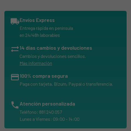
local_shipping
Envíos Express
Entrega rápida en península
en 24/48h laborables
sync_alt
14 días cambios y devoluciones
Cambios y devoluciones sencillos.
Más información
credit_card
100% compra segura
Paga con tarjeta, Bizum, Paypal o transferencia.
phone
Atención personalizada
Teléfono: 881 240 057
Lunes a Viernes: 09:00 - 14:00