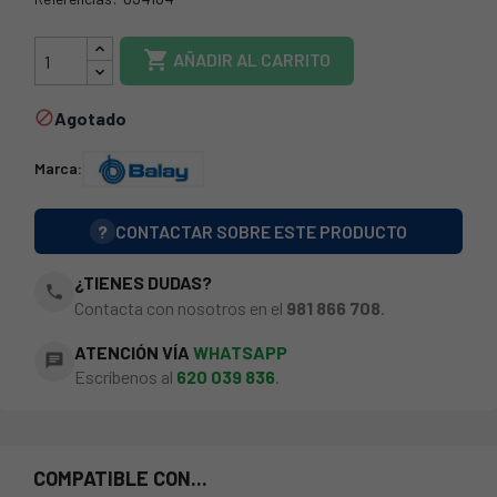
44BY0212

AÑADIR AL CARRITO
Agotado

Marca:
?
CONTACTAR SOBRE ESTE PRODUCTO
¿TIENES DUDAS?
phone
Contacta con nosotros en el
981 866 708
.
ATENCIÓN VÍA
WHATSAPP
chat
Escríbenos al
620 039 836
.
COMPATIBLE CON...