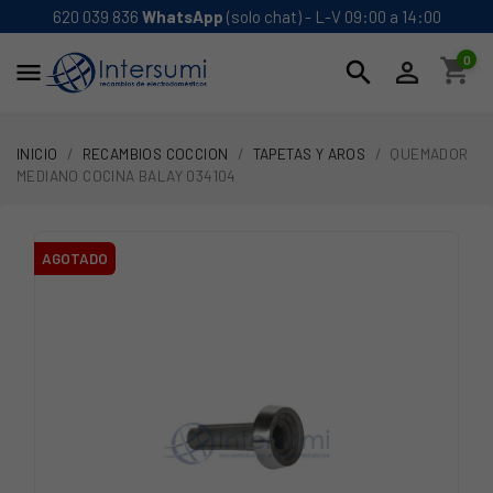
620 039 836
WhatsApp
(solo chat) - L-V 09:00 a 14:00
0
shopping_cart
search


INICIO
RECAMBIOS COCCION
TAPETAS Y AROS
QUEMADOR
MEDIANO COCINA BALAY 034104
AGOTADO