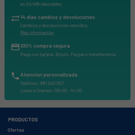
en 24/48h laborables
sync_alt
14 días cambios y devoluciones
Cambios y devoluciones sencillos.
Más información
credit_card
100% compra segura
Paga con tarjeta, Bizum, Paypal o transferencia.
phone
Atención personalizada
Teléfono: 881 240 057
Lunes a Viernes: 09:00 - 14:00
PRODUCTOS
Ofertas