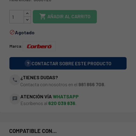
44CO0027

AÑADIR AL CARRITO
Agotado

Marca:
?
CONTACTAR SOBRE ESTE PRODUCTO
¿TIENES DUDAS?
phone
Contacta con nosotros en el
981 866 708
.
ATENCIÓN VÍA
WHATSAPP
chat
Escríbenos al
620 039 836
.
COMPATIBLE CON...