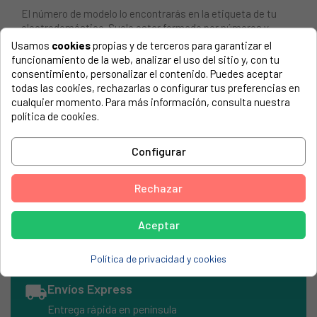
El número de modelo lo encontrarás en la etiqueta de tu
electrodoméstico. Suele estar formado por números y
letras.
Usamos
cookies
propias y de terceros para garantizar el
funcionamiento de la web, analizar el uso del sitio y, con tu
consentimiento, personalizar el contenido. Puedes aceptar
todas las cookies, rechazarlas o configurar tus preferencias en
cualquier momento. Para más información, consulta nuestra
Tapeta Corbero 100mm moderna 60601120
política de cookies.
TEKA, CG-LUX-70 5G
Configurar
TEKA, E-60.2-4G AL VR.01
TEKA, ES-60.2 4G AI AI
Rechazar
TEKA, ES-60.2 4G AI AL
Aceptar
Política de privacidad y cookies
local_shipping
Envíos Express
Entrega rápida en península