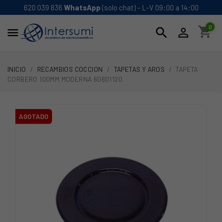
620 039 836
WhatsApp
(solo chat) - L-V 09:00 a 14:00
0
shopping_cart
search


INICIO
RECAMBIOS COCCION
TAPETAS Y AROS
TAPETA
CORBERO 100MM MODERNA 60601120
AGOTADO