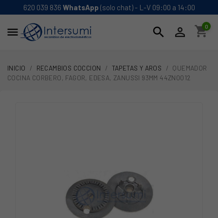
620 039 836
WhatsApp
(solo chat) - L-V 09:00 a 14:00
0
shopping_cart
search


INICIO
RECAMBIOS COCCION
TAPETAS Y AROS
QUEMADOR
COCINA CORBERO, FAGOR, EDESA, ZANUSSI 93MM 44ZN0012