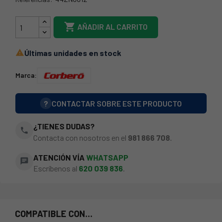
44ZN0012

AÑADIR AL CARRITO
Últimas unidades en stock

Marca:
?
CONTACTAR SOBRE ESTE PRODUCTO
¿TIENES DUDAS?
phone
Contacta con nosotros en el
981 866 708
.
ATENCIÓN VÍA
WHATSAPP
chat
Escríbenos al
620 039 836
.
COMPATIBLE CON...