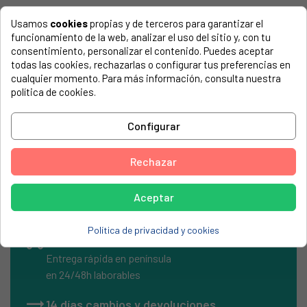
El número de modelo lo encontrarás en la etiqueta de tu
Usamos
cookies
propias y de terceros para garantizar el
electrodoméstico. Suele estar formado por números y
funcionamiento de la web, analizar el uso del sitio y, con tu
letras.
consentimiento, personalizar el contenido. Puedes aceptar
todas las cookies, rechazarlas o configurar tus preferencias en
cualquier momento. Para más información, consulta nuestra
política de cookies.
Quemador Cocina Corbero, Fagor, edesa, Zanussi 93mm
Configurar
Cod. tapeta 44CO0027
FAGOR, CF1-631L NAT
Rechazar
Aceptar
Política de privacidad y cookies
local_shipping
Envíos Express
Entrega rápida en península
en 24/48h laborables
14 días cambios y devoluciones