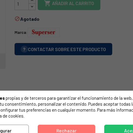

AÑADIR AL CARRITO
Agotado

Marca:
?
CONTACTAR SOBRE ESTE PRODUCTO
ies
propias y de terceros para garantizar el funcionamiento de la web, 
on tu consentimiento, personalizar el contenido. Puedes aceptar todas 
configurar tus preferencias en cualquier momento. Para más informac
a de cookies.
igurar
Rechazar
Ace