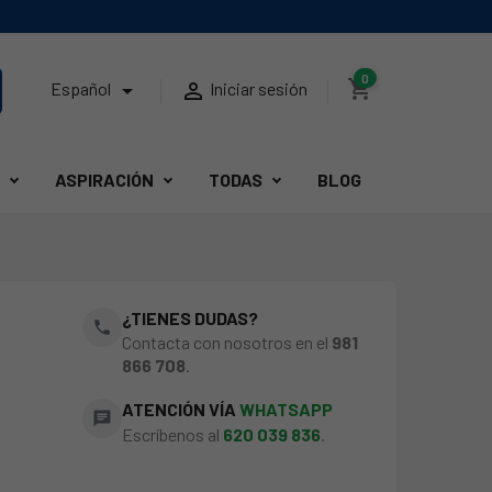
0
shopping_cart


Español
Iniciar sesión
ASPIRACIÓN
TODAS
BLOG
¿TIENES DUDAS?
phone
Contacta con nosotros en el
981
866 708
.
ATENCIÓN VÍA
WHATSAPP
chat
Escríbenos al
620 039 836
.