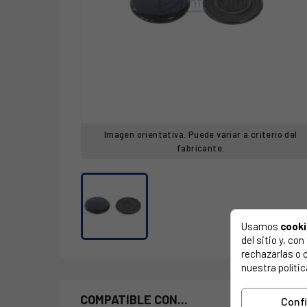
Imagen orientativa. Puede variar a criterio del
fabricante.
Usamos
cook
del sitio y, c
rechazarlas o 
nuestra polític
COMPATIBLE CON...
Conf