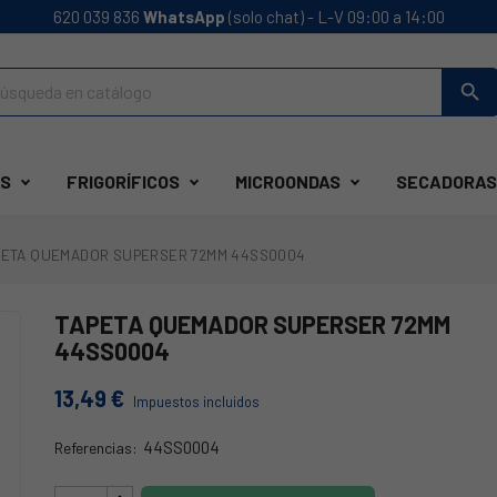
620 039 836
WhatsApp
(solo chat) - L-V 09:00 a 14:00
search
S
FRIGORÍFICOS
MICROONDAS
SECADORAS
PETA QUEMADOR SUPERSER 72MM 44SS0004
TAPETA QUEMADOR SUPERSER 72MM
44SS0004
13,49 €
Impuestos incluidos
44SS0004
Referencias:
44SS0004