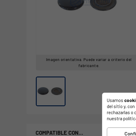
Imagen orientativa. Puede variar a criterio del
fabricante.
Usamos
cook
del sitio y, c
rechazarlas o 
nuestra polític
COMPATIBLE CON...
Conf