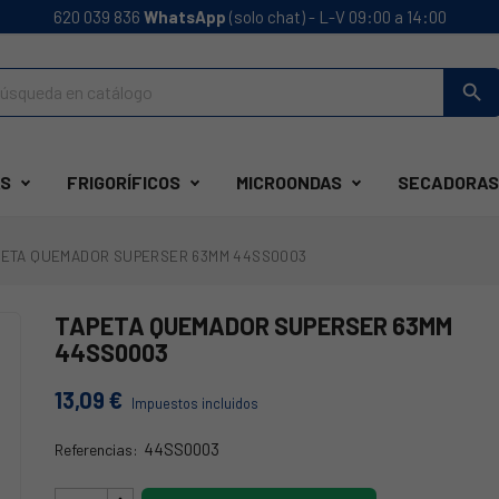
620 039 836
WhatsApp
(solo chat) - L-V 09:00 a 14:00
search
S
FRIGORÍFICOS
MICROONDAS
SECADORAS
PETA QUEMADOR SUPERSER 63MM 44SS0003
TAPETA QUEMADOR SUPERSER 63MM
44SS0003
13,09 €
Impuestos incluidos
44SS0003
Referencias:
44SS0003