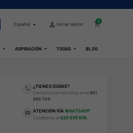
0
shopping_cart


Español
Iniciar sesión
ASPIRACIÓN
TODAS
BLOG
¿TIENES DUDAS?
phone
Contacta con nosotros en el
981
866 708
.
ATENCIÓN VÍA
WHATSAPP
chat
Escríbenos al
620 039 836
.