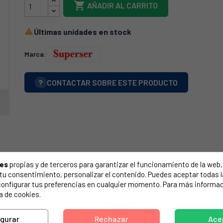

AÑADIR AL CARRITO
Últimas unidades en stock

Marca:
?
CONTACTAR SOBRE ESTE PRODUCTO
ies
propias y de terceros para garantizar el funcionamiento de la web, 
on tu consentimiento, personalizar el contenido. Puedes aceptar todas 
configurar tus preferencias en cualquier momento. Para más informac
a de cookies.
igurar
Rechazar
Ace