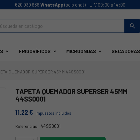
620 039 836
WhatsApp
(solo chat) - L-V 09:00 a 14:00
search
S
FRIGORÍFICOS
MICROONDAS
SECADORAS
PETA QUEMADOR SUPERSER 45MM 44SS0001
TAPETA QUEMADOR SUPERSER 45MM
44SS0001
11,22 €
Impuestos incluidos
44SS0001
Referencias:
44SS0001