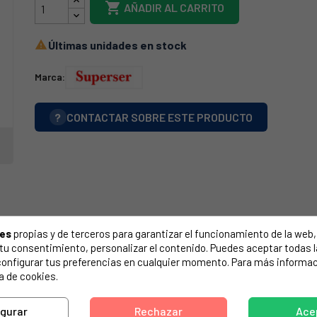

AÑADIR AL CARRITO
Últimas unidades en stock

Marca:
?
CONTACTAR SOBRE ESTE PRODUCTO
ies
propias y de terceros para garantizar el funcionamiento de la web, 
on tu consentimiento, personalizar el contenido. Puedes aceptar todas 
configurar tus preferencias en cualquier momento. Para más informac
a de cookies.
igurar
Rechazar
Ace