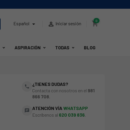
0
shopping_cart


Español
Iniciar sesión
ASPIRACIÓN
TODAS
BLOG
¿TIENES DUDAS?
phone
Contacta con nosotros en el
981
866 708
.
ATENCIÓN VÍA
WHATSAPP
chat
Escríbenos al
620 039 836
.