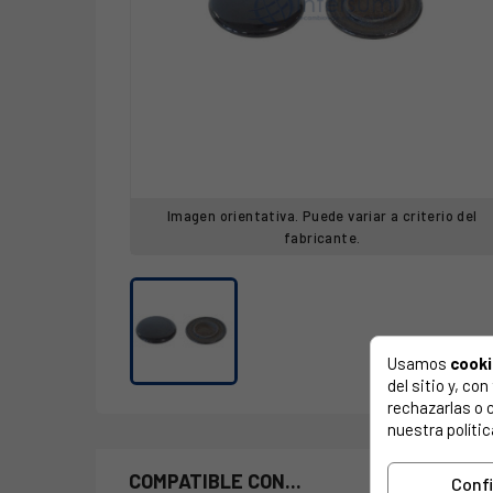
Imagen orientativa. Puede variar a criterio del
fabricante.
Usamos
cook
del sitio y, c
rechazarlas o 
nuestra polític
COMPATIBLE CON...
Conf