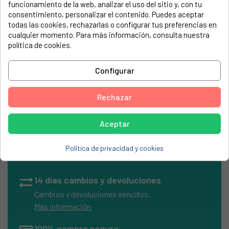
funcionamiento de la web, analizar el uso del sitio y, con tu
electrodoméstico. Suele estar formado por números y
consentimiento, personalizar el contenido. Puedes aceptar
letras.
todas las cookies, rechazarlas o configurar tus preferencias en
cualquier momento. Para más información, consulta nuestra
política de cookies.
Tapeta Fagor inox 74mm
Configurar
Rechazar
Aceptar
local_shipping
Envíos Express
Entrega rápida en península
Política de privacidad y cookies
en 24/48h laborables
sync_alt
14 días cambios y devoluciones
Cambios y devoluciones sencillos.
Más información
100% compra segura