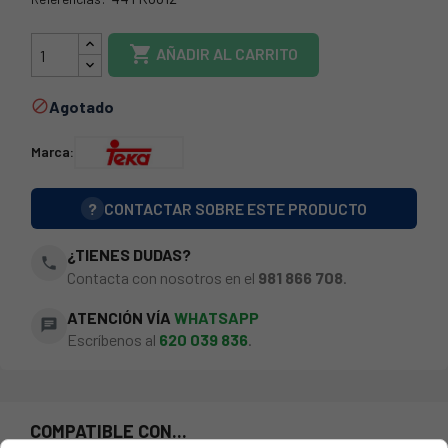
44TK0012

AÑADIR AL CARRITO
Agotado

Marca:
?
CONTACTAR SOBRE ESTE PRODUCTO
¿TIENES DUDAS?
phone
Contacta con nosotros en el
981 866 708
.
ATENCIÓN VÍA
WHATSAPP
chat
Escríbenos al
620 039 836
.
COMPATIBLE CON...