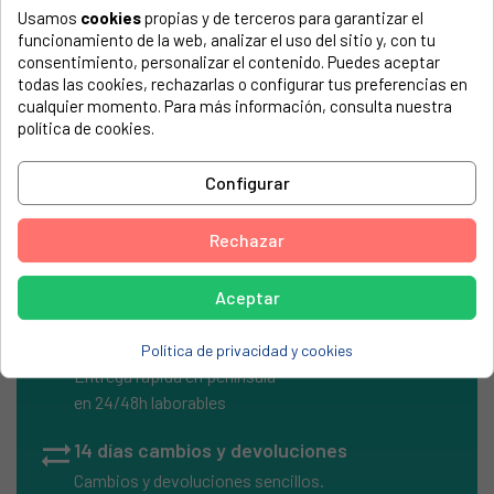
Usamos
cookies
propias y de terceros para garantizar el
El número de modelo lo encontrarás en la etiqueta de tu
funcionamiento de la web, analizar el uso del sitio y, con tu
electrodoméstico. Suele estar formado por números y
consentimiento, personalizar el contenido. Puedes aceptar
letras.
todas las cookies, rechazarlas o configurar tus preferencias en
cualquier momento. Para más información, consulta nuestra
política de cookies.
Quemador cocina Teka 120mm
Configurar
TEKA, SM
Rechazar
Aceptar
local_shipping
Envíos Express
Política de privacidad y cookies
Entrega rápida en península
en 24/48h laborables
sync_alt
14 días cambios y devoluciones
Cambios y devoluciones sencillos.