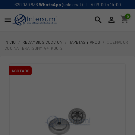
620 039 836
WhatsApp
(solo chat) - L-V 09:00 a 14:00
0
shopping_cart
search


INICIO
RECAMBIOS COCCION
TAPETAS Y AROS
QUEMADOR
COCINA TEKA 120MM 44TK0012
AGOTADO