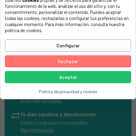
Usamos
cookies
propias y de terceros para garantizar el
El número de modelo lo encontrarás en la etiqueta de tu
funcionamiento de la web, analizar el uso del sitio y, con tu
electrodoméstico. Suele estar formado por números y
consentimiento, personalizar el contenido. Puedes aceptar
letras.
todas las cookies, rechazarlas o configurar tus preferencias en
cualquier momento. Para más información, consulta nuestra
política de cookies.
Configurar
Tapeta cocina Fagor hierro fundido esmaltada 59mm
Rechazar
Aceptar
local_shipping
Envíos Express
Política de privacidad y cookies
Entrega rápida en península
en 24/48h laborables
sync_alt
14 días cambios y devoluciones
Cambios y devoluciones sencillos.
Más información