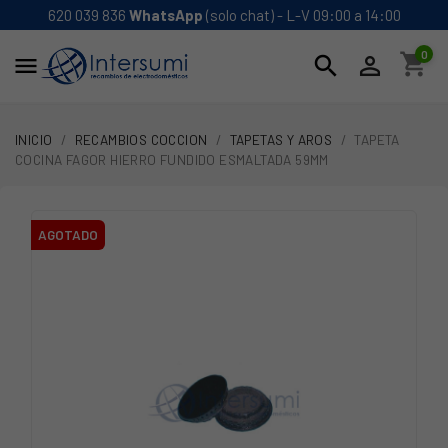
620 039 836
WhatsApp
(solo chat) - L-V 09:00 a 14:00
0
shopping_cart
search


INICIO
RECAMBIOS COCCION
TAPETAS Y AROS
TAPETA
COCINA FAGOR HIERRO FUNDIDO ESMALTADA 59MM
AGOTADO