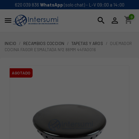
620 039 836
WhatsApp
(solo chat) - L-V 09:00 a 14:00
0
shopping_cart
search


INICIO
RECAMBIOS COCCION
TAPETAS Y AROS
QUEMADOR
COCINA FAGOR ESMALTADA Nº2 88MM 44FA0016
AGOTADO