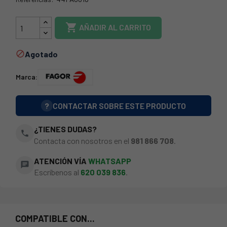
44FA0016

AÑADIR AL CARRITO
Agotado

Marca:
?
CONTACTAR SOBRE ESTE PRODUCTO
¿TIENES DUDAS?
phone
Contacta con nosotros en el
981 866 708
.
ATENCIÓN VÍA
WHATSAPP
chat
Escríbenos al
620 039 836
.
COMPATIBLE CON...