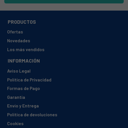
FAGOR, FE-4 GB 902012343
FAGOR, FE-4 GM 902012361
FAGOR, FF-4 GLI 902012389
PRODUCTOS
FAGOR, FF-4 GLI/N 902012398
Ofertas
FAGOR, FF-4 GLB 902012405
Novedades
FAGOR, FF-4 GLB/N 902012414
Los más vendidos
FAGOR, FF-4 GLM 902012423
INFORMACIÓN
FAGOR, FF-4 GLM N 902012432
Aviso Legal
FAGOR, FE-3MI 902012441
Política de Privacidad
FAGOR, FE-3MB 902012469
Formas de Pago
FAGOR, FE-3MM 902012487
Garantía
FAGOR, FF-3MLI 902012502
Envío y Entrega
FAGOR, FF-3MLI/N 902012511
Política de devoluciones
FAGOR, FF-3MLB 902012520
Cookies