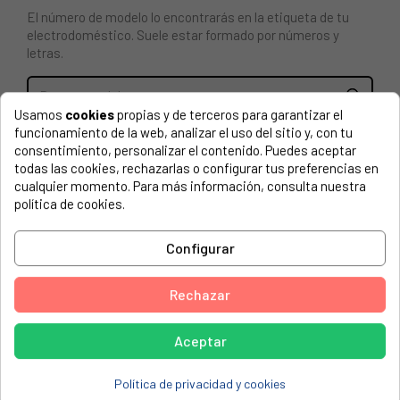
El número de modelo lo encontrarás en la etiqueta de tu
electrodoméstico. Suele estar formado por números y
letras.
Usamos
cookies
propias y de terceros para garantizar el
funcionamiento de la web, analizar el uso del sitio y, con tu
Tapa quemador Fagor esmaltada Nº2 88mm
consentimiento, personalizar el contenido. Puedes aceptar
todas las cookies, rechazarlas o configurar tus preferencias en
FAGOR, FU-402L/1BUT 902010283
cualquier momento. Para más información, consulta nuestra
política de cookies.
FAGOR, FU-407L/1 BUT 902010292
FAGOR, FF-3 ML N BUT 902010684
Configurar
FAGOR, FF-4 GL N BUT 902010693
FAGOR, FE-401 902011004
Rechazar
FAGOR, FE-402 902011013
Aceptar
FAGOR, FE-403 902011022
FAGOR, FE-311 902011175
Política de privacidad y cookies