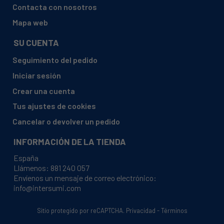
FAGOR, FF-3MLB/N 902012539
Contacta con nosotros
ASPES, AE-1401 902020101
Mapa web
ASPES, AE-1402 902020110
SU CUENTA
ASPES, AE-1403 902020129
Seguimiento del pedido
ASPES, AE-1311 902020147
Iniciar sesión
ASPES, AE-1312 902020156
Crear una cuenta
ASPES, AE-1313 902020165
Tus ajustes de cookies
ASPES, AF-1401 L 902020192
Cancelar o devolver un pedido
ASPES, AF-1402 L 902020209
INFORMACIÓN DE LA TIENDA
ASPES, AF-1403 L 902020218
España
ASPES, AF-1311 L 902020236
Llámenos:
881 240 057
Envíenos un mensaje de correo electrónico:
ASPES, AF-1312 L 902020245
info@intersumi.com
ASPES, AF-1313 L 902020254
ASPES, AF-1221 L 902020263
Sitio protegido por reCAPTCHA.
Privacidad
-
Términos