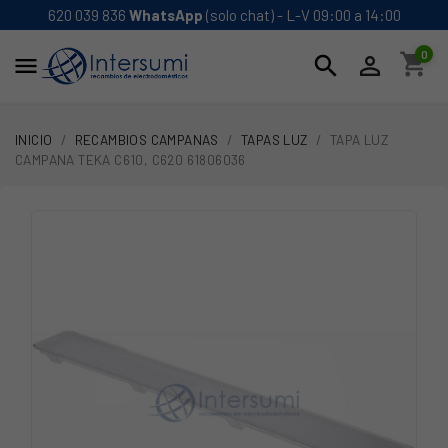
620 039 836
WhatsApp
(solo chat) - L-V 09:00 a 14:00
0
shopping_cart
search


INICIO
RECAMBIOS CAMPANAS
TAPAS LUZ
TAPA LUZ
CAMPANA TEKA C610, C620 61806036