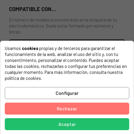
COMPATIBLE CON...
El número de modelo lo encontrarás en la etiqueta de tu
electrodoméstico. Suele estar formado por números y
letras.
Usamos
cookies
propias y de terceros para garantizar el
funcionamiento de la web, analizar el uso del sitio y, con tu
Tapa luz campana Teka C610, C620. Medidas 480 mm x 60
consentimiento, personalizar el contenido. Puedes aceptar
mm. Válido para lámpara de 40W máximo.
todas las cookies, rechazarlas o configurar tus preferencias en
cualquier momento. Para más información, consulta nuestra
política de cookies.
KUPPERSBUSCH, EDIP606W
TEKA, C-620
Configurar
TEKA, C-920
TEKA, C610
Rechazar
TEKA, C610BLANCA
Aceptar
TEKA, C610GRIS