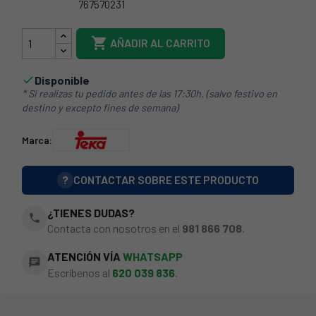
767570231
33TK0006

AÑADIR AL CARRITO
Disponible

* Si realizas tu pedido antes de las 17:30h. (salvo festivo en
destino y excepto fines de semana)
Marca:
?
CONTACTAR SOBRE ESTE PRODUCTO
¿TIENES DUDAS?
phone
Contacta con nosotros en el
981 866 708
.
ATENCIÓN VÍA
WHATSAPP
chat
Escríbenos al
620 039 836
.