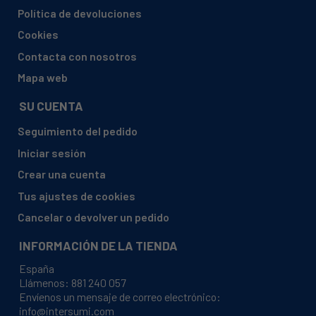
TEKA, C9420INOX
Política de devoluciones
TEKA, CML-2002VR01
Cookies
TEKA, CNL-2002
Contacta con nosotros
TEKA, CNL-2002 VR01
Mapa web
TEKA, CNL1-2002
SU CUENTA
TEKA, CNL1001
Seguimiento del pedido
TEKA, CNL1001BLANCA
Iniciar sesión
TEKA, CNL1001INOX
Crear una cuenta
TEKA, CNL1001MARRON
Tus ajustes de cookies
TEKA, CNL1001NEGRA
Cancelar o devolver un pedido
TEKA, CNL11001BLANCA
INFORMACIÓN DE LA TIENDA
TEKA, CNL11001INOX
España
TEKA, CNL11001NEGRA
Llámenos:
881 240 057
Envíenos un mensaje de correo electrónico:
TEKA, CNL12002BLANCA
info@intersumi.com