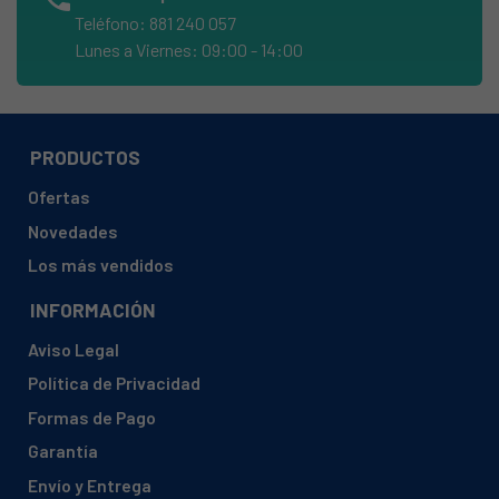
TEKA, C6420BKNEGRA
Teléfono: 881 240 057
TEKA, C6420INOX
Lunes a Viernes: 09:00 - 14:00
TEKA, C6420WHBLANCA
TEKA, C710BLANCA
TEKA, C710INOX
PRODUCTOS
TEKA, C710NEGRA
Ofertas
TEKA, C910BLANCA
Novedades
TEKA, C910INOX
Los más vendidos
TEKA, C910NEGRA
INFORMACIÓN
TEKA, C920 INOX
Aviso Legal
TEKA, C920BLANCA
Política de Privacidad
TEKA, C920INOX
Formas de Pago
TEKA, C920NEGRA
Garantía
TEKA, C9310INOX
Envío y Entrega