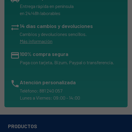
Entrega rápida en península
en 24/48h laborables
sync_alt
14 días cambios y devoluciones
Cambios y devoluciones sencillos.
Más información
credit_card
100% compra segura
Paga con tarjeta, Bizum, Paypal o transferencia.
phone
Atención personalizada
Teléfono: 881 240 057
Lunes a Viernes: 09:00 - 14:00
PRODUCTOS