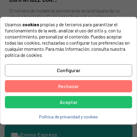
El número de modelo lo encontrarás en la etiqueta de tu
electrodoméstico. Suele estar formado por números y
letras.
Usamos
cookies
propias y de terceros para garantizar el
funcionamiento de la web, analizar el uso del sitio y, con tu
consentimiento, personalizar el contenido. Puedes aceptar
todas las cookies, rechazarlas o configurar tus preferencias en
cualquier momento. Para más información, consulta nuestra
Pasta de desoldar y soldar
política de cookies.
Color marrón- naranja.
Configurar
Indispensable en soldaduras difíciles.
Limpia el soldador y desoxida las piezas a soldar.
Rechazar
Contenido 50 c.c.
Aceptar
Política de privacidad y cookies
local_shipping
Envíos Express