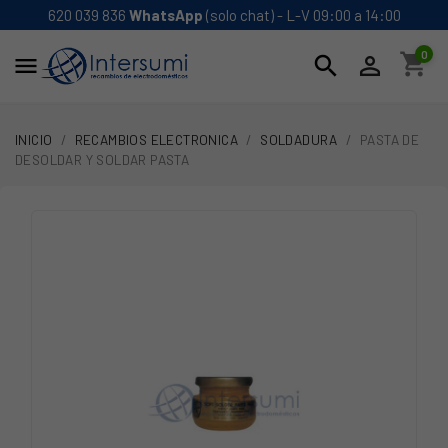
620 039 836
WhatsApp
(solo chat) - L-V 09:00 a 14:00
0
shopping_cart
search


INICIO
RECAMBIOS ELECTRONICA
SOLDADURA
PASTA DE
DESOLDAR Y SOLDAR PASTA