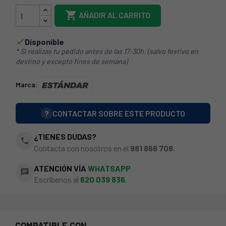

AÑADIR AL CARRITO
Disponible

* Si realizas tu pedido antes de las 17:30h. (salvo festivo en
destino y excepto fines de semana)
Marca:
?
CONTACTAR SOBRE ESTE PRODUCTO
¿TIENES DUDAS?
phone
Contacta con nosotros en el
981 866 708
.
ATENCIÓN VÍA
WHATSAPP
chat
Escríbenos al
620 039 836
.
COMPATIBLE CON...