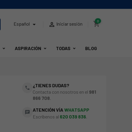
0
shopping_cart


Español
Iniciar sesión
ASPIRACIÓN
TODAS
BLOG
¿TIENES DUDAS?
phone
Contacta con nosotros en el
981
866 708
.
ATENCIÓN VÍA
WHATSAPP
chat
Escríbenos al
620 039 836
.