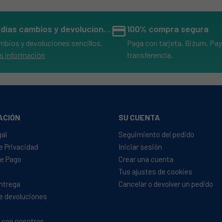
14 días cambios y devoluciones
credit_card
100% compra segura
mbios y devoluciones sencillos.
Paga con tarjeta, Bizum, Pay
s información
transferencia.
ACIÓN
SU CUENTA
gal
Seguimiento del pedido
de Privacidad
Iniciar sesión
e Pago
Crear una cuenta
Tus ajustes de cookies
Entrega
Cancelar o devolver un pedido
de devoluciones
 con nosotros