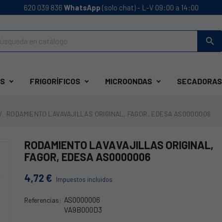
620 039 836
WhatsApp
(solo chat) - L-V 09:00 a 14:00
search
S
FRIGORÍFICOS
MICROONDAS
SECADORAS
RODAMIENTO LAVAVAJILLAS ORIGINAL, FAGOR, EDESA AS0000006
RODAMIENTO LAVAVAJILLAS ORIGINAL,
FAGOR, EDESA AS0000006
4,72 €
Impuestos incluidos
AS0000006
Referencias:
VA9B000D3
21FA0110