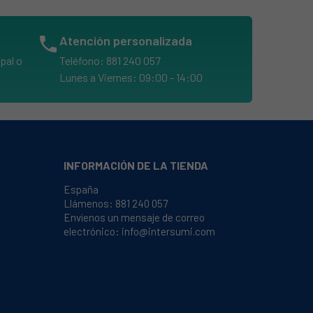
phone
Atención personalizada
pal o
Teléfono: 881 240 057
Lunes a Viernes: 09:00 - 14:00
INFORMACIÓN DE LA TIENDA
España
Llámenos:
881 240 057
Envíenos un mensaje de correo
electrónico:
info@intersumi.com