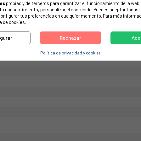
ies
propias y de terceros para garantizar el funcionamiento de la web, 
de tu electrodoméstico. Suele estar formado por números y letras.
on tu consentimiento, personalizar el contenido. Puedes aceptar todas 
configurar tus preferencias en cualquier momento. Para más informac
a de cookies.
igurar
Rechazar
Ace
OLUX, EDESA, FAGOR
Política de privacidad y cookies