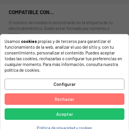
COMPATIBLE CON...
El número de modelo lo encontrarás en la etiqueta de tu
electrodoméstico. Suele estar formado por números y
letras.
Usamos
cookies
propias y de terceros para garantizar el
funcionamiento de la web, analizar el uso del sitio y, con tu
consentimiento, personalizar el contenido. Puedes aceptar
todas las cookies, rechazarlas o configurar tus preferencias en
RUEDA CESTO INFERIOR LAVAVAJILLAS SIEMENS 611475
cualquier momento. Para más información, consulta nuestra
política de cookies.
BALAY, 3VF302NA-25
BALAY, 3VS306BP-25
Configurar
BALAY, 3VS306BP-35
Rechazar
BOSCH, SMS40D12EU-09
BOSCH, SMS40E38EU-02
Aceptar
BOSCH, SMS41D08EU-18
Política de privacidad y cookies