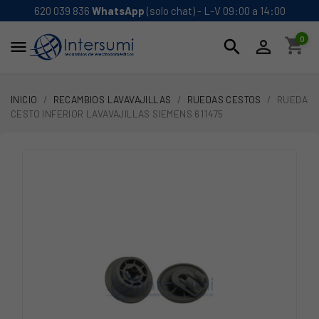
620 039 836
WhatsApp
(solo chat) - L-V 09:00 a 14:00
0
shopping_cart
search


INICIO
RECAMBIOS LAVAVAJILLAS
RUEDAS CESTOS
RUEDA
CESTO INFERIOR LAVAVAJILLAS SIEMENS 611475