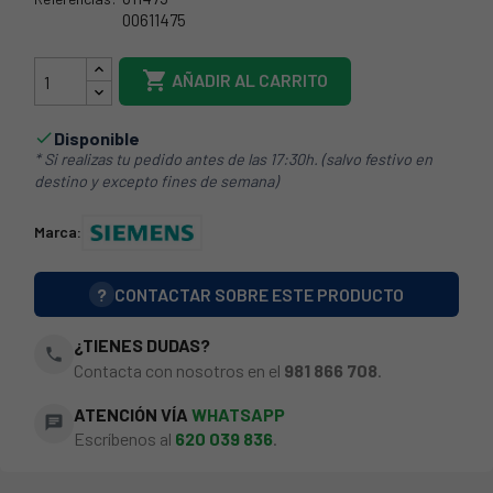
00611475
21BS404

AÑADIR AL CARRITO
Disponible

* Si realizas tu pedido antes de las 17:30h. (salvo festivo en
destino y excepto fines de semana)
Marca:
?
CONTACTAR SOBRE ESTE PRODUCTO
¿TIENES DUDAS?
phone
Contacta con nosotros en el
981 866 708
.
ATENCIÓN VÍA
WHATSAPP
chat
Escríbenos al
620 039 836
.