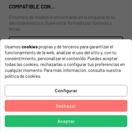
COMPATIBLE CON...
El número de modelo lo encontrarás en la etiqueta de tu
electrodoméstico. Suele estar formado por números y
letras.
Usamos
cookies
propias y de terceros para garantizar el
funcionamiento de la web, analizar el uso del sitio y, con tu
Kit rueda cesto lavavajillas gris izquierda AEG, Zanussi
consentimiento, personalizar el contenido. Puedes aceptar
50269766007
todas las cookies, rechazarlas o configurar tus preferencias en
cualquier momento. Para más información, consulta nuestra
AEG, FAV50600
política de cookies.
AEG, FAVORIT 50600 ELECTRONIC
Configurar
AEG, FAVORIT50600
AEG, LAV50600
Rechazar
AEG, LAV50600 91188802201
Aceptar
ARTHURMARTINELX, ASF2632 9118830360
ARTHURMARTINELX, ASF2643A 9118880650