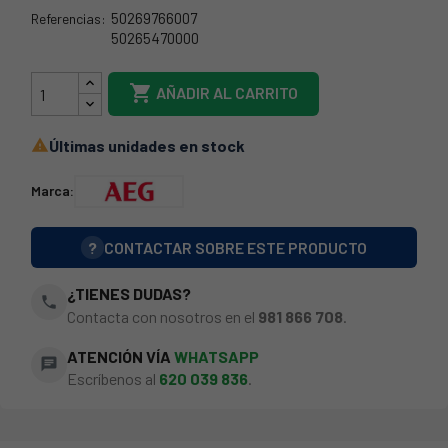
50269766007
Referencias:
50265470000
21ZN0207

AÑADIR AL CARRITO
Últimas unidades en stock

Marca:
?
CONTACTAR SOBRE ESTE PRODUCTO
¿TIENES DUDAS?
phone
Contacta con nosotros en el
981 866 708
.
ATENCIÓN VÍA
WHATSAPP
chat
Escríbenos al
620 039 836
.