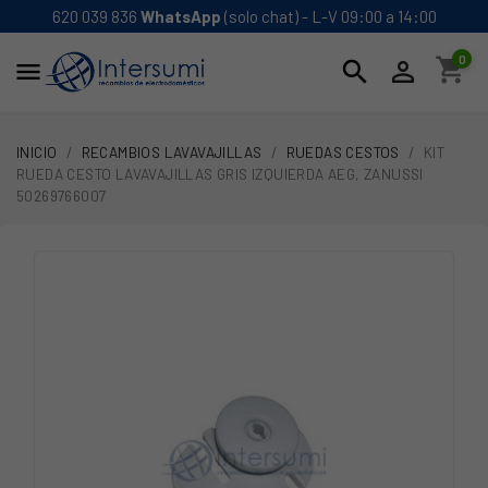
620 039 836
WhatsApp
(solo chat) - L-V 09:00 a 14:00
0
shopping_cart
search


INICIO
RECAMBIOS LAVAVAJILLAS
RUEDAS CESTOS
KIT
RUEDA CESTO LAVAVAJILLAS GRIS IZQUIERDA AEG, ZANUSSI
50269766007