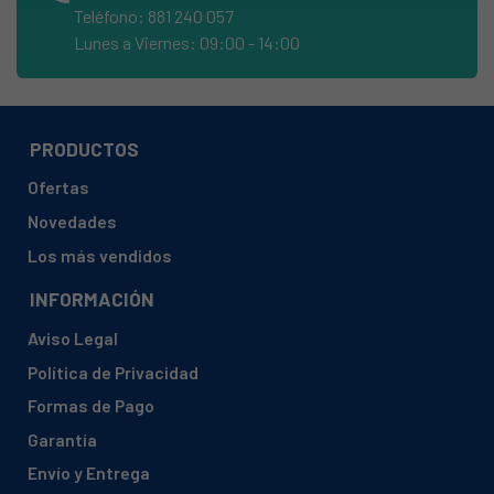
Teléfono: 881 240 057
ZANUSSI, IZZIW 9118880490
Lunes a Viernes: 09:00 - 14:00
ZANUSSI, IZZIW 9118880491
ZANUSSI, IZZIW 9118880512
ZANUSSI, IZZIW 9118880561
PRODUCTOS
ZANUSSI, IZZIW 9118880700
Ofertas
ZANUSSI, IZZIW 9118880701
Novedades
ZANUSSI, DA2152
Los más vendidos
ZANUSSI, ZDT6453
INFORMACIÓN
ZANUSSI, ZDT6453 91189701701
Aviso Legal
Política de Privacidad
Formas de Pago
Garantía
Envío y Entrega