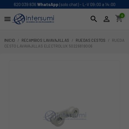
620 039 836
WhatsApp
(solo chat) - L-V 09:00 a 14:00
0
shopping_cart
search


INICIO
RECAMBIOS LAVAVAJILLAS
RUEDAS CESTOS
RUEDA
CESTO LAVAVAJILLAS ELECTROLUX 50226819006