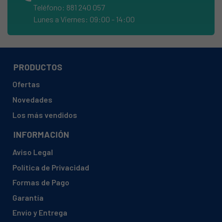
Teléfono: 881 240 057
AEG, FAV3430IB 9117210330
Lunes a Viernes: 09:00 - 14:00
AEG, FAV3430IM 9117210340
AEG, FAV3430IW 9117210310
AEG, FAV3430IW 9117210320
PRODUCTOS
AEG, FAV3430W 9117110400
Ofertas
AEG, FAV3430W 9117110440
Novedades
AEG, FAV3530W 9117110390
Los más vendidos
AEG, FAV4050VI 9118250610
INFORMACIÓN
AEG, FAV5050VI 9118250520
Aviso Legal
AEG, FAV5050VI 9118250530
Política de Privacidad
AEG, FAV5050VI 9118250630
Formas de Pago
AEG, FAV5051VI 9118250620
Garantía
AEG, FAV525IB 9117250300
Envío y Entrega
AEG, FAV525IB 9117250410