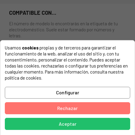
COMPATIBLE CON...
El número de modelo lo encontrarás en la etiqueta de tu
electrodoméstico. Suele estar formado por números y
letras.
Usamos
cookies
propias y de terceros para garantizar el
funcionamiento de la web, analizar el uso del sitio y, con tu
consentimiento, personalizar el contenido. Puedes aceptar
Rueda cesto lavavajillas Electrolux 50226819006
todas las cookies, rechazarlas o configurar tus preferencias en
cualquier momento. Para más información, consulta nuestra
ACEC, LVI460B 9118210810
política de cookies.
ACEC, LVI460N 9118210820
Configurar
ACEC, LVI460W 9118210800
AEG, 6470W 9117350020
Rechazar
AEG, 6470W 9117350040
Aceptar
AEG, 6470W 9117350050
AEG, 6570W 9117350010