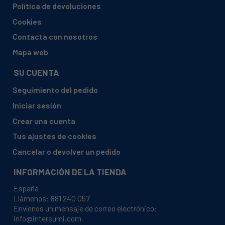
Política de devoluciones
AEG, FAV525IB 9117250460
Cookies
AEG, FAV525ID 9117250290
Contacta con nosotros
AEG, FAV525ID 9117250400
Mapa web
AEG, FAV525ID 9117250450
SU CUENTA
AEG, FAV525ID 9117250530
Seguimiento del pedido
AEG, FAV525IM 9117250310
Iniciar sesión
AEG, FAV525IM 9117250420
Crear una cuenta
AEG, FAV525IM 9117250470
Tus ajustes de cookies
AEG, FAV525IS 9117250320
Cancelar o devolver un pedido
AEG, FAV525IS 9117250430
INFORMACIÓN DE LA TIENDA
AEG, FAV525IS 9117250480
España
AEG, FAV525IW 9117250280
Llámenos:
881 240 057
Envíenos un mensaje de correo electrónico:
AEG, FAV525IW 9117250390
info@intersumi.com
AEG, FAV525IW 9117250440