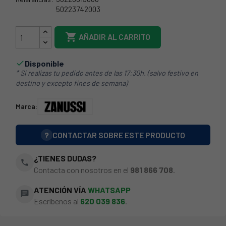
50223742003
21ZN0014

AÑADIR AL CARRITO
Disponible

* Si realizas tu pedido antes de las 17:30h. (salvo festivo en
destino y excepto fines de semana)
Marca:
?
CONTACTAR SOBRE ESTE PRODUCTO
¿TIENES DUDAS?
phone
Contacta con nosotros en el
981 866 708
.
ATENCIÓN VÍA
WHATSAPP
chat
Escríbenos al
620 039 836
.