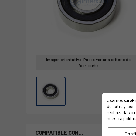
Imagen orientativa. Puede variar a criterio del
fabricante.
Usamos
cook
del sitio y, c
rechazarlas o 
nuestra polític
COMPATIBLE CON...
Conf