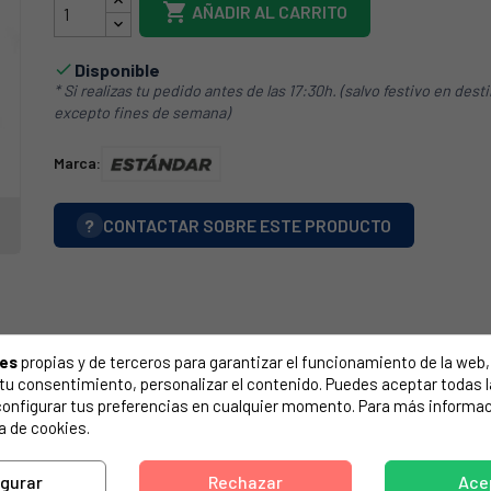

AÑADIR AL CARRITO
Disponible

* Si realizas tu pedido antes de las 17:30h. (salvo festivo en dest
excepto fines de semana)
Marca:
?
CONTACTAR SOBRE ESTE PRODUCTO
ies
propias y de terceros para garantizar el funcionamiento de la web, 
on tu consentimiento, personalizar el contenido. Puedes aceptar todas 
configurar tus preferencias en cualquier momento. Para más informac
a de cookies.
igurar
Rechazar
Ace