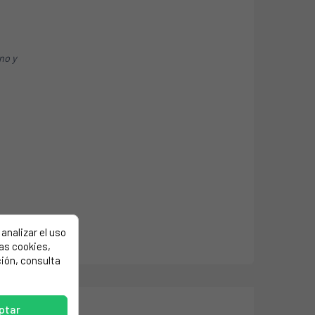
ino y
analizar el uso
las cookies,
ión, consulta
ptar