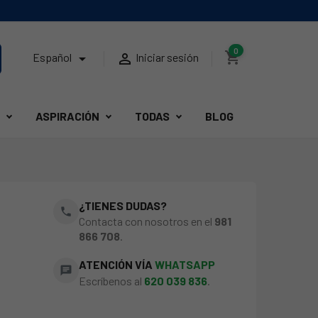
0
shopping_cart


Español
Iniciar sesión
ASPIRACIÓN
TODAS
BLOG
¿TIENES DUDAS?
phone
Contacta con nosotros en el
981
866 708
.
ATENCIÓN VÍA
WHATSAPP
chat
Escríbenos al
620 039 836
.