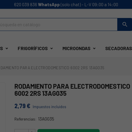
620 039 836
WhatsApp
(solo chat) - L-V 09:00 a 14:00
search
S
FRIGORÍFICOS
MICROONDAS
SECADORAS
DAMIENTO PARA ELECTRODOMESTICO 6002 2RS 13AG035
RODAMIENTO PARA ELECTRODOMESTICO
6002 2RS 13AG035
2,79 €
Impuestos incluidos
13AG035
Referencias:
13AG035