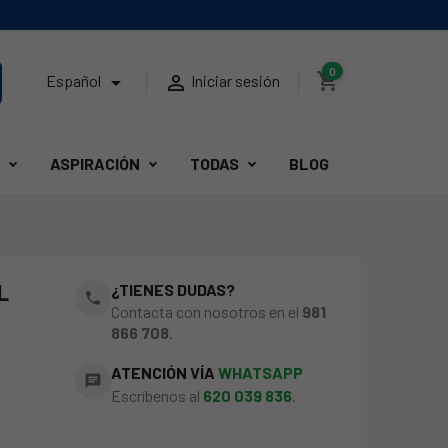
0
shopping_cart


Español
Iniciar sesión
ASPIRACIÓN
TODAS
BLOG
L
¿TIENES DUDAS?
phone
Contacta con nosotros en el
981
866 708
.
ATENCIÓN VÍA
WHATSAPP
chat
Escríbenos al
620 039 836
.