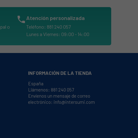
phone
Atención personalizada
pal o
Teléfono: 881 240 057
Lunes a Viernes: 09:00 - 14:00
INFORMACIÓN DE LA TIENDA
España
Llámenos:
881 240 057
Envíenos un mensaje de correo
electrónico:
info@intersumi.com