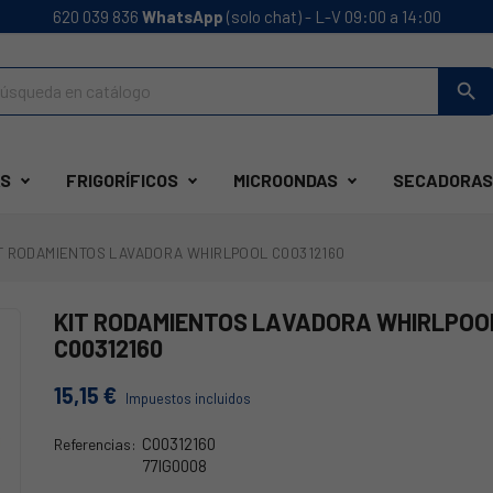
620 039 836
WhatsApp
(solo chat) - L-V 09:00 a 14:00
search
S
FRIGORÍFICOS
MICROONDAS
SECADORAS
T RODAMIENTOS LAVADORA WHIRLPOOL C00312160
KIT RODAMIENTOS LAVADORA WHIRLPOO
C00312160
15,15 €
Impuestos incluidos
C00312160
Referencias:
77IG0008
481231019144