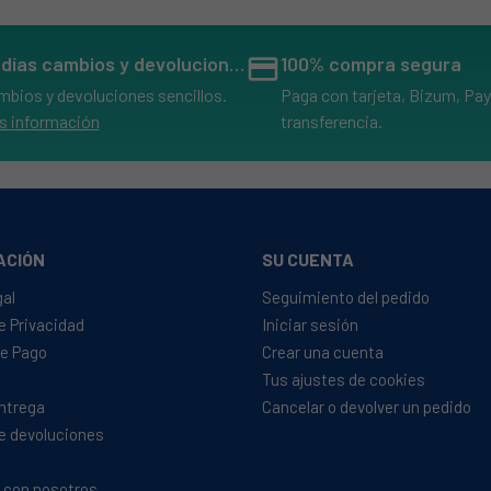
14 días cambios y devoluciones
credit_card
100% compra segura
mbios y devoluciones sencillos.
Paga con tarjeta, Bizum, Pay
s información
transferencia.
ACIÓN
SU CUENTA
gal
Seguimiento del pedido
de Privacidad
Iniciar sesión
e Pago
Crear una cuenta
Tus ajustes de cookies
Entrega
Cancelar o devolver un pedido
de devoluciones
 con nosotros