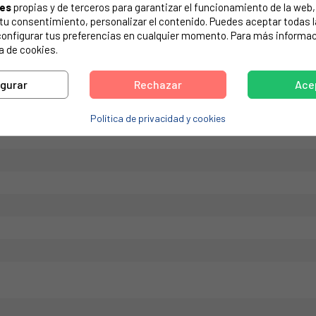
ies
propias y de terceros para garantizar el funcionamiento de la web, 
de tu electrodoméstico. Suele estar formado por números y letras.
on tu consentimiento, personalizar el contenido. Puedes aceptar todas 
configurar tus preferencias en cualquier momento. Para más informac
a de cookies.
igurar
Rechazar
Ace
Z
Política de privacidad y cookies