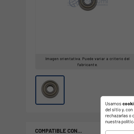
Imagen orientativa. Puede variar a criterio del
fabricante.
Usamos
cook
del sitio y, c
rechazarlas o 
nuestra polític
COMPATIBLE CON...