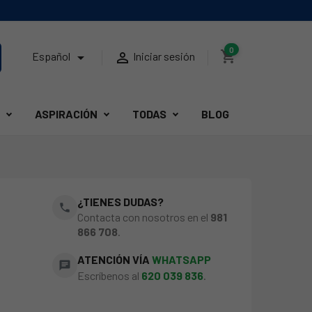
0
shopping_cart


Español
Iniciar sesión
ASPIRACIÓN
TODAS
BLOG
¿TIENES DUDAS?
phone
Contacta con nosotros en el
981
866 708
.
ATENCIÓN VÍA
WHATSAPP
chat
Escríbenos al
620 039 836
.