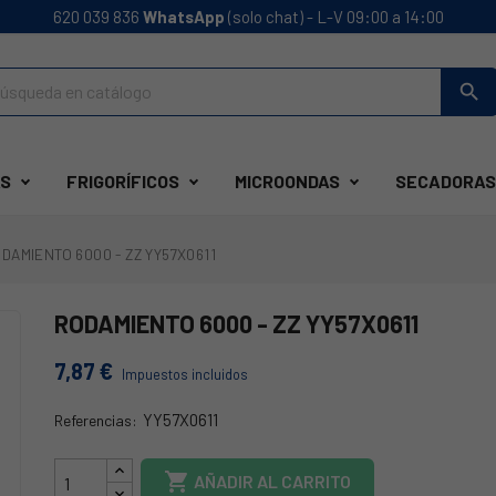
620 039 836
WhatsApp
(solo chat) - L-V 09:00 a 14:00
search
S
FRIGORÍFICOS
MICROONDAS
SECADORAS
DAMIENTO 6000 - ZZ YY57X0611
RODAMIENTO 6000 - ZZ YY57X0611
7,87 €
Impuestos incluidos
YY57X0611
Referencias:
13AG021

AÑADIR AL CARRITO