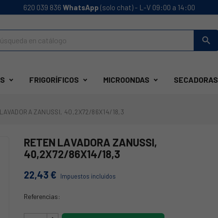
620 039 836
WhatsApp
(solo chat) - L-V 09:00 a 14:00
search
S
FRIGORÍFICOS
MICROONDAS
SECADORAS
LAVADORA ZANUSSI, 40,2X72/86X14/18,3
RETEN LAVADORA ZANUSSI,
40,2X72/86X14/18,3
22,43 €
Impuestos incluidos
Referencias:
05AG141