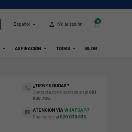
0
shopping_cart


Español
Iniciar sesión
ASPIRACIÓN
TODAS
BLOG
¿TIENES DUDAS?
phone
Contacta con nosotros en el
981
866 708
.
ATENCIÓN VÍA
WHATSAPP
chat
Escríbenos al
620 039 836
.