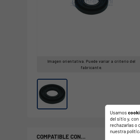
Imagen orientativa. Puede variar a criterio del
fabricante.
Usamos
cook
del sitio y, c
rechazarlas o 
nuestra polític
COMPATIBLE CON...